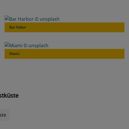
Bar Habor
Miami
stküste
ste