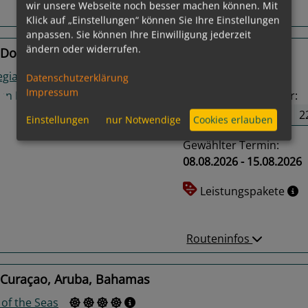
wir unsere Webseite noch besser machen können. Mit
Routeninfos
Klick auf „Einstellungen“ können Sie Ihre Einstellungen
anpassen. Sie können Ihre Einwilligung jederzeit
ändern oder widerrufen.
 Dominikanische Republik, Tortola, Bahamas
gian Luna
Datenschutzerklärung
Impressum
31
Termine verfügbar:
08.08.26
15.08.26
2
Einstellungen
nur Notwendige
Cookies erlauben
Gewählter Termin:
08.08.2026 - 15.08.2026
us
Next
Leistungspakete
Routeninfos
 Curaçao, Aruba, Bahamas
 of the Seas