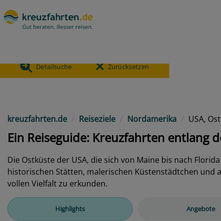
- USA, Ostküste
6.269
ANGEBOTE
Detailsuche
Zurücksetzen
Previous
kreuzfahrten.de
Reiseziele
Nordamerika
USA, Ost
Ein Reiseguide: Kreuzfahrten entlang 
Die Ostküste der USA, die sich von Maine bis nach Florid
historischen Stätten, malerischen Küstenstädtchen und a
vollen Vielfalt zu erkunden.
Highlights
Angebote