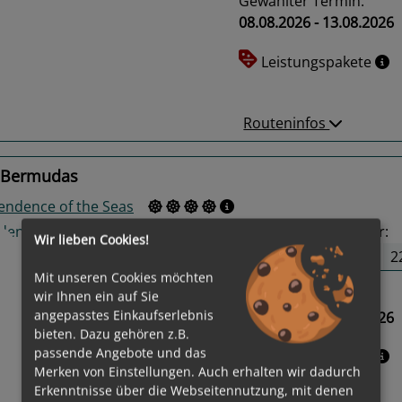
Gewählter Termin:
08.08.2026 - 13.08.2026
us
Next
Leistungspakete
Routeninfos
 Bermudas
endence of the Seas
22
Termine verfügbar:
Wir lieben Cookies!
08.08.26
13.08.26
2
Mit unseren Cookies möchten
Gewählter Termin:
wir Ihnen ein auf Sie
angepasstes Einkaufserlebnis
08.08.2026 - 13.08.2026
us
Next
bieten. Dazu gehören z.B.
passende Angebote und das
Leistungspakete
Merken von Einstellungen. Auch erhalten wir dadurch
Erkenntnisse über die Webseitennutzung, mit denen