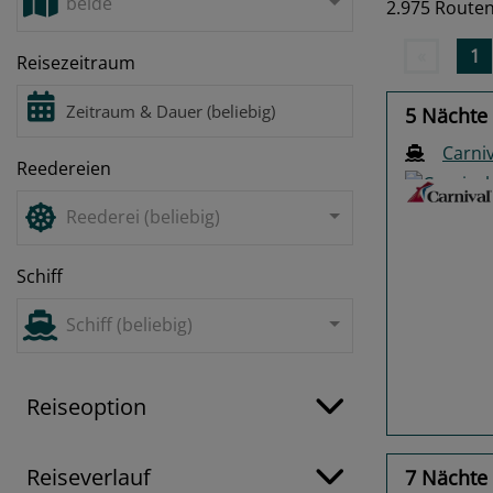
beide
2.975 Route
«
1
Reisezeitraum
5 Nächte
Carniv
Reedereien
Reederei (beliebig)
Schiff
Previo
Schiff (beliebig)
Reiseoption
Reiseverlauf
7 Nächte 