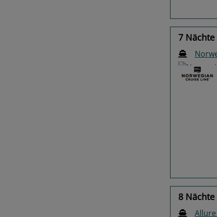
7 Nächte
Norwe
Previo
8 Nächte
Allure