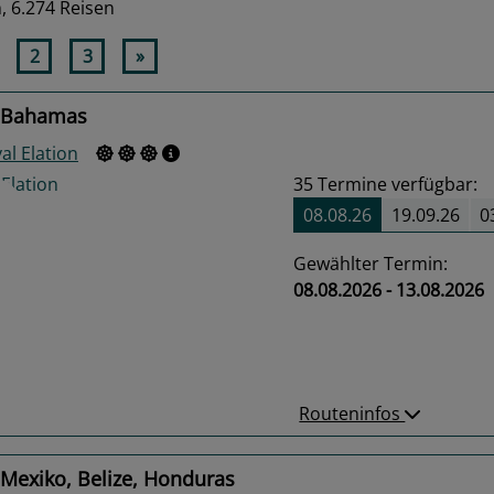
n,
6.274 Reisen
2
3
»
 Bahamas
al Elation
35
Termine verfügbar:
08.08.26
19.09.26
0
Gewählter Termin:
08.08.2026 - 13.08.2026
us
Next
Routeninfos
Mexiko, Belize, Honduras