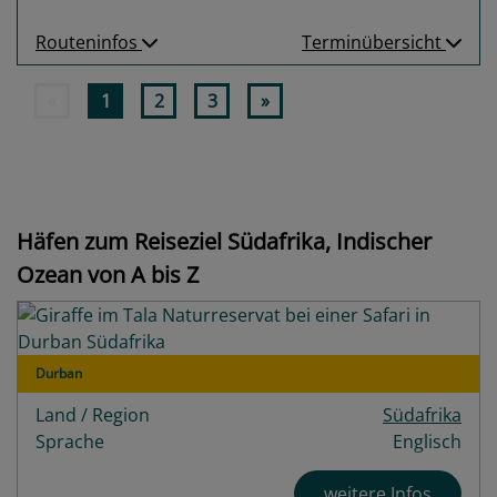
Routeninfos
Terminübersicht
«
1
2
3
»
Häfen zum Reiseziel Südafrika, Indischer
Ozean von A bis Z
Durban
Land / Region
Südafrika
Sprache
Englisch
weitere Infos