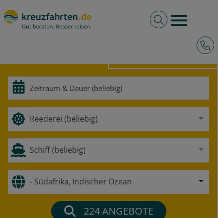
Volltextsuche
Burger 
Hotli
HOCHSEE
FLUSS
Reederei (beliebig)
Schiff (beliebig)
- Südafrika, Indischer Ozean
224
ANGEBOTE