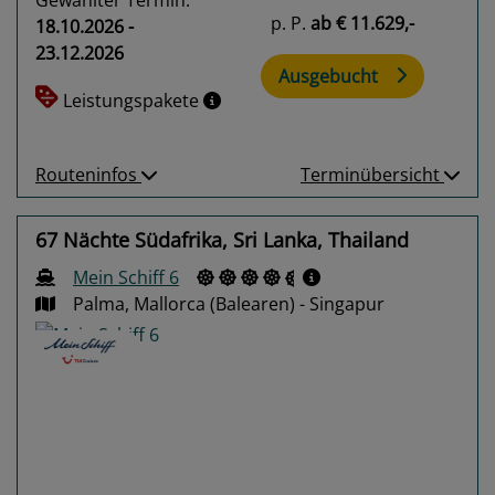
p. P.
ab
€ 11.629,-
18.10.2026 -
23.12.2026
Ausgebucht
Leistungspakete
Routeninfos
Terminübersicht
67 Nächte Südafrika, Sri Lanka, Thailand
Mein Schiff 6
Palma, Mallorca (Balearen) - Singapur
Previous
Next