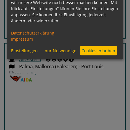
24.12.2026
wir unsere Webseite noch besser machen können. Mit
Ausgebucht
Klick auf „Einstellungen“ können Sie Ihre Einstellungen
Leistungspakete
anpassen. Sie können Ihre Einwilligung jederzeit
ändern oder widerrufen.
Routeninfos
Terminübersicht
Datenschutzerklärung
Impressum
28 Nächte Kapverden, Namibia, Südafrika
Einstellungen
nur Notwendige
Cookies erlauben
AIDAstella
Palma, Mallorca (Balearen) - Port Louis
Previous
Next