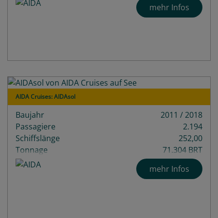
mehr Infos
AIDA Cruises: AIDAsol
Baujahr
2011 / 2018
Passagiere
2.194
Schiffslänge
252,00
Tonnage
71.304 BRT
Decks
14
mehr Infos