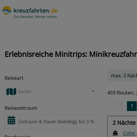
Erlebnisreiche Minitrips: Minikreuzfa
max. 3 Näc
Reiseart
beide
459 Routen,
«
1
Reisezeitraum
2 Nächte 
Color