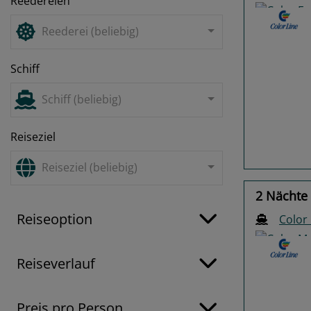
Reedereien
Reederei (beliebig)
Schiff
Previo
Schiff (beliebig)
Reiseziel
Reiseziel (beliebig)
2 Nächte
Reiseoption
Color
Reiseverlauf
Preis pro Person