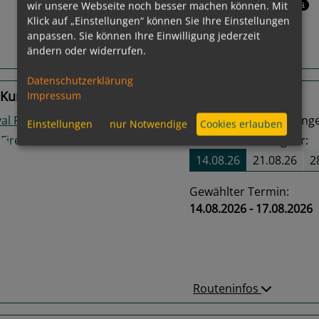
Leistungspakete
wir unsere Webseite noch besser machen können. Mit
Klick auf „Einstellungen“ können Sie Ihre Einstellungen
anpassen. Sie können Ihre Einwilligung jederzeit
ändern oder widerrufen.
Routeninfos
Datenschutzerklärung
Kurzkreuzfahrt
Impressum
al Firenze
Long Beach (Los Angel
Einstellungen
nur Notwendige
Cookies erlauben
15
Termine verfügbar:
14.08.26
21.08.26
2
Gewählter Termin:
14.08.2026 - 17.08.2026
us
Next
Routeninfos