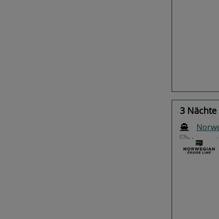
Previo
3 Nächte 
Norwe
Previo