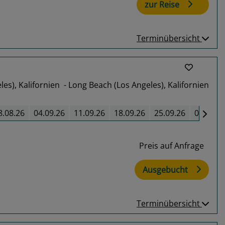
zur Reise
Terminübersicht
es), Kalifornien - Long Beach (Los Angeles), Kalifornien
8.08.26
04.09.26
11.09.26
18.09.26
25.09.26
02.10.2
Preis auf Anfrage
Ausgebucht
Terminübersicht