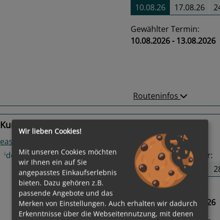
10.08.26
17.08.26
2
Gewählter Termin:
10.08.2026 - 13.08.2026
us
Next
Routeninfos
Kurzkreuzfahrt
Wir lieben Cookies!
easide
Mit unseren Cookies möchten
50
Termine verfügbar:
wir Ihnen ein auf Sie
14.08.26
21.08.26
2
angepasstes Einkaufserlebnis
bieten. Dazu gehören z.B.
Gewählter Termin:
passende Angebote und das
14.08.2026 - 17.08.2026
Merken von Einstellungen. Auch erhalten wir dadurch
us
Next
Erkenntnisse über die Webseitennutzung, mit denen