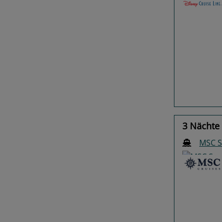
Previo
3 Nächte 
MSC S
Previo