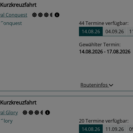
Kurzkreuzfahrt
val Conquest
44
Termine verfügbar:
14.08.26
04.09.26
1
Gewählter Termin:
14.08.2026 - 17.08.2026
us
Next
Routeninfos
Kurzkreuzfahrt
al Glory
20
Termine verfügbar:
14.08.26
11.09.26
0