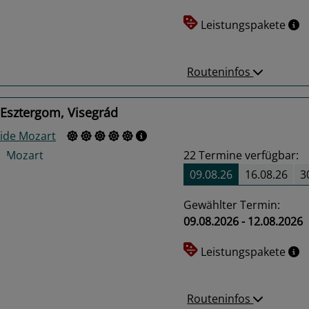
us
Next
Leistungspakete
Routeninfos
 Esztergom, Visegrád
side Mozart
22
Termine verfügbar:
09.08.26
16.08.26
3
Gewählter Termin:
09.08.2026 - 12.08.2026
us
Next
Leistungspakete
Routeninfos