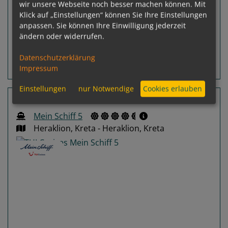
wir unsere Webseite noch besser machen können. Mit
Klick auf „Einstellungen“ können Sie Ihre Einstellungen
inkl. Flug
anpassen. Sie können Ihre Einwilligung jederzeit
p. P.
ab
€ 2.509,-
ändern oder widerrufen.
Datenschutzerklärung
Routeninfos
Terminübersicht
Impressum
Einstellungen
nur Notwendige
Cookies erlauben
14 Nächte Türkei, Italien, Griechenland
Mein Schiff 5
Heraklion, Kreta - Heraklion, Kreta
Previous
Next