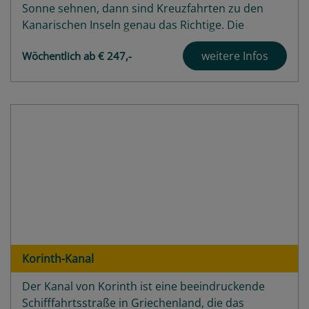
Sonne sehnen, dann sind Kreuzfahrten zu den
Kanarischen Inseln genau das Richtige. Die
wunderschönen Vulkaninseln im nordatlantischen
weitere Infos
Wöchentlich ab € 247,-
Ozean gehören mittlerweile zu den Klassikern für
alle, die sich in der kalten Jahreszeit ein...
Highlights
Angebote
Häfen
Schiffe
Bewertungen
Korinth-Kanal
Der Kanal von Korinth ist eine beeindruckende
Schifffahrtsstraße in Griechenland, die das