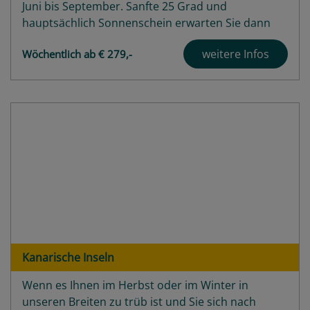
Juni bis September. Sanfte 25 Grad und
hauptsächlich Sonnenschein erwarten Sie dann
auf den portugiesischen Inseln mitten im Atlantik.
weitere Infos
Wöchentlich ab € 279,-
Auf einer der neun Inseln Corvo, Faial, Flores,
Graciosa, Santa Maria, São Jorge, São Miguel,...
Highlights
Angebote
Häfen
Schiffe
Bewertungen
Kanarische Inseln
Wenn es Ihnen im Herbst oder im Winter in
unseren Breiten zu trüb ist und Sie sich nach