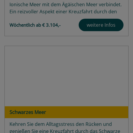
Ionische Meer mit dem Ägäischen Meer verbindet.
Ein reizvoller Aspekt einer Kreuzfahrt durch den
Kanal von Korinth ist die enge Passage durch den
weitere Infos
Wöchentlich ab € 3.104,-
Kanal selbst. Der Kanal ist etwa 6,4 Kilometer lang
und an seiner schmalsten Stelle nur...
Highlights
Angebote
Häfen
Schiffe
Bewertungen
Schwarzes Meer
Kehren Sie dem Alltagsstress den Rücken und
genießen Sie eine Kreuzfahrt durch das Schwarze