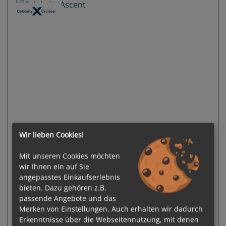
Previous
Next
Wir lieben Cookies!
100 %
2
Termine verfügbar:
Mit unseren Cookies möchten
wir Ihnen ein auf Sie
07.08.26
18.09.26
angepasstes Einkaufserlebnis
bieten. Dazu gehören z.B.
Gewählter Termin:
passende Angebote und das
p. P.
ab
€ 2.277,-
07.08.2026 - 17.08.2026
Merken von Einstellungen. Auch erhalten wir dadurch
Erkenntnisse über die Webseitennutzung, mit denen
Leistungspakete
zur Reise