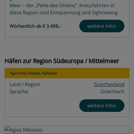
Meer – der „Perle des Ostens“. Kreuzfahrten in
diese Region sind Entspannung und Sightseeing
pur! Landschaftlich ist das Schwarze Meer mit
weitere Infos
Wöchentlich ab € 3.498,-
seinen Städten zwischen Tradition und Moderne
ein wahres Paradies. Eine Schwarzmeerkreuzfahrt
bringt Ihnen dieses Paradies...
Highlights
Angebote
Häfen zur Region Südeuropa / Mittelmeer
Häfen
Schiffe
Agia Anna (Naxos), Kykladen
Bewertungen
Land / Region
Griechenland
Sprache
Griechisch
weitere Infos