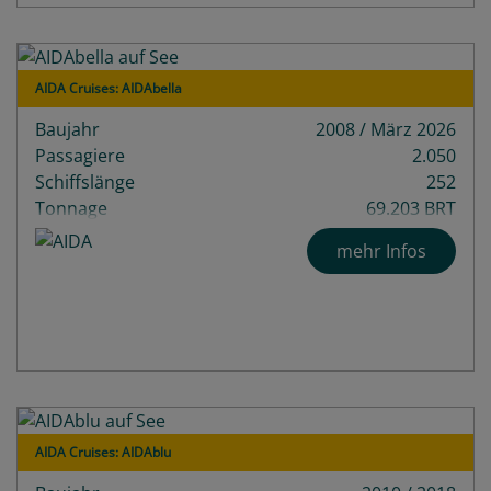
AIDA Cruises: AIDAbella
Baujahr
2008 / März 2026
Passagiere
2.050
Schiffslänge
252
Tonnage
69.203 BRT
Decks
13
mehr Infos
AIDA Cruises: AIDAblu