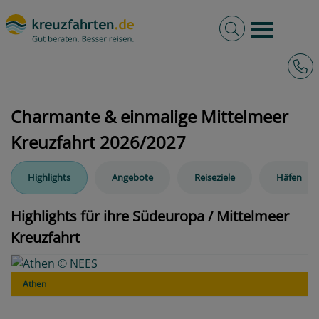
Volltextsuche
Burger 
Hotli
kreuzfahrten.de
Reiseziele
Südeuropa / Mittelmeer
Charmante & einmalige Mittelmeer
Kreuzfahrt 2026/2027
Highlights
Angebote
Reiseziele
Häfen
Highlights für ihre Südeuropa / Mittelmeer
Kreuzfahrt
Athen