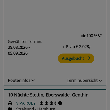
Previous
Next
100 %
Gewählter Termin:
p. P.
ab
€ 2.028,-
29.08.2026 -
05.09.2026
Ausgebucht
Routeninfos
Terminübersicht
10 Nächte Stettin, Eberswalde, Genthin
VIVA RUBY
Stralsund - Hamburg