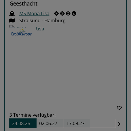
Geesthacht
MS Mona Lisa
Stralsund - Hamburg
Previous
Next
3
Termine verfügbar:
24.08.26
02.06.27
17.09.27