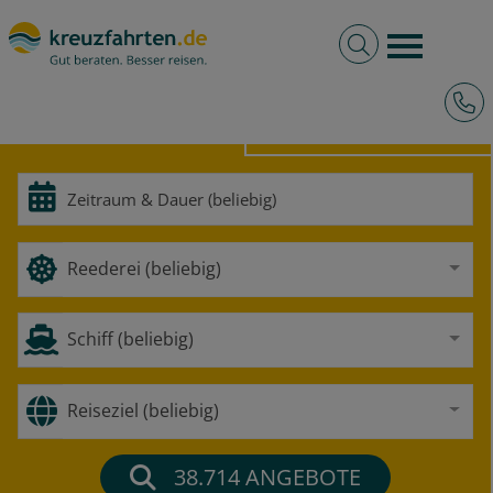
Volltextsuche
Burger 
Hotli
HOCHSEE
FLUSS
Reederei (beliebig)
Schiff (beliebig)
Reiseziel (beliebig)
38.714
ANGEBOTE