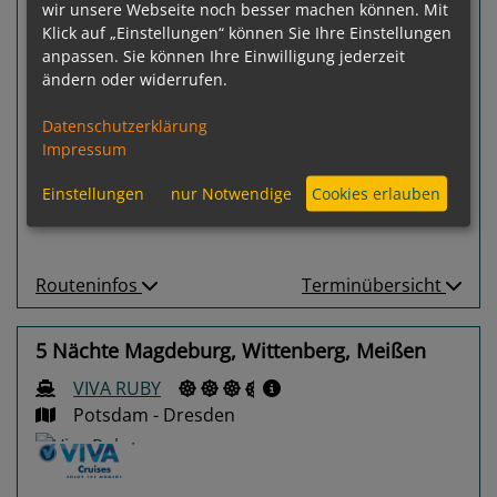
wir unsere Webseite noch besser machen können. Mit
Klick auf „Einstellungen“ können Sie Ihre Einstellungen
anpassen. Sie können Ihre Einwilligung jederzeit
ändern oder widerrufen.
100 %
Gewählter Termin:
Datenschutzerklärung
p. P.
ab
€ 1.034,-
17.10.2026 - 22.10.2026
Impressum
Leistungspakete
zur Reise
Einstellungen
nur Notwendige
Cookies erlauben
Routeninfos
Terminübersicht
5 Nächte Magdeburg, Wittenberg, Meißen
VIVA RUBY
Potsdam - Dresden