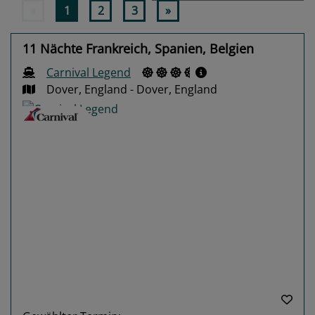
«
1
2
3
»
11 Nächte Frankreich, Spanien, Belgien
Carnival Legend
Dover, England - Dover, England
Previous
Next