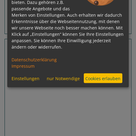
Ausgebucht
bieten. Dazu gehören z.B.
passende Angebote und das
Merken von Einstellungen. Auch erhalten wir dadurch
Erkenntnisse über die Webseitennutzung, mit denen
Routeninfos
Terminübersicht
wir unsere Webseite noch besser machen können. Mit
Klick auf „Einstellungen“ können Sie Ihre Einstellungen
anpassen. Sie können Ihre Einwilligung jederzeit
5 Nächte Grand Cayman, Mexiko
ändern oder widerrufen.
Carnival Legend
Datenschutzerklärung
Tampa, Florida - Galveston, Texas
Impressum
Einstellungen
nur Notwendige
Cookies erlauben
Previous
Next