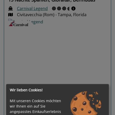
Carnival Legend
Civitavecchia (Rom) - Tampa, Florida
Previous
Next
Wir lieben Cookies!
Gewählter Termin:
Mit unseren Cookies möchten
Preis auf Anfrage
01.11.2026 -
wir Ihnen ein auf Sie
16.11.2026
angepasstes Einkaufserlebnis