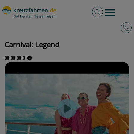
Volltextsuche
Burger 
Hotli
kreuzfahrten.de
Schiffe
Carnival Cruise Line
Legend
Carnival: Legend