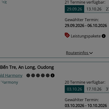
21
Termine verfügbar:
29.09.26
13.10.26
2
Gewählter Termin:
29.09.2026 - 06.10.2026
us
Next
Leistungspakete
Routeninfos
 Bến Tre, An Long, Oudong
ld Harmony
20
Termine verfügbar:
03.10.26
17.10.26
3
Gewählter Termin:
03.10.2026 - 10.10.2026