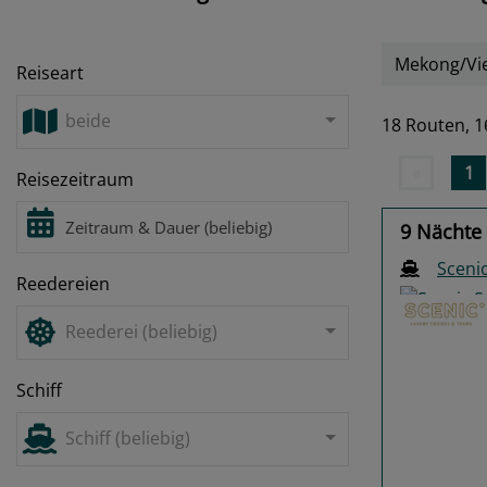
Mekong/Vi
Reiseart
beide
18 Routen,
1
«
1
Reisezeitraum
9 Nächte
Scenic
Reedereien
Reederei (beliebig)
Schiff
Previo
Schiff (beliebig)