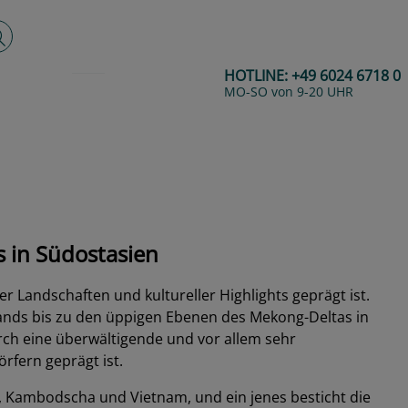
lltextsuche
HOTLINE:
+49 6024 6718 0
MO-SO von 9-20 UHR
Next
s in Südostasien
r Landschaften und kultureller Highlights geprägt ist.
hlands bis zu den üppigen Ebenen des Mekong-Deltas in
urch eine überwältigende und vor allem sehr
rfern geprägt ist.
s, Kambodscha und Vietnam, und ein jenes besticht die