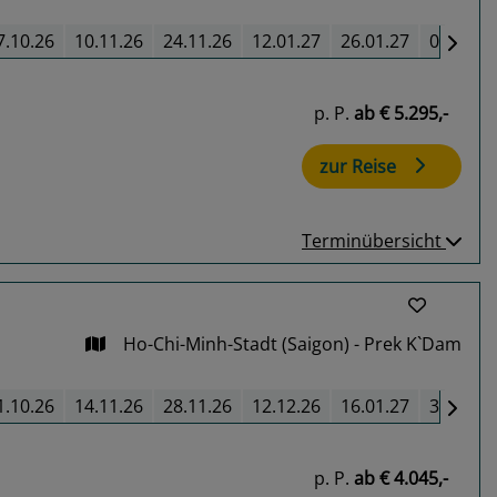
7.10.26
10.11.26
24.11.26
12.01.27
26.01.27
09.02.2
p. P.
ab
€ 5.295,-
zur Reise
Terminübersicht
Ho-Chi-Minh-Stadt (Saigon) - Prek K`Dam
1.10.26
14.11.26
28.11.26
12.12.26
16.01.27
30.01.2
p. P.
ab
€ 4.045,-