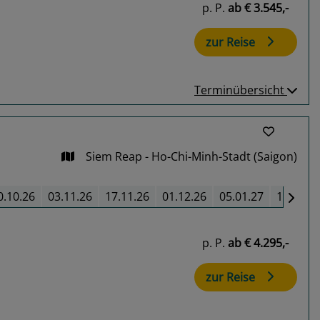
p. P.
ab
€ 3.545,-
zur Reise
Terminübersicht
Siem Reap - Ho-Chi-Minh-Stadt (Saigon)
0.10.26
03.11.26
17.11.26
01.12.26
05.01.27
19.01.2
p. P.
ab
€ 4.295,-
zur Reise