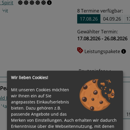
 Spirit
8
Termine verfügbar:
17.08.26
04.09.26
1
Gewählter Termin:
17.08.2026 - 26.08.2026
us
Next
Leistungspakete
Routeninfos
Wir lieben Cookies!
 Peam Chi Kang, An Long, Bến Tre
Mit unseren Cookies möchten
wir Ihnen ein auf Sie
ld Harmony
angepasstes Einkaufserlebnis
8
Termine verfügbar:
bieten. Dazu gehören z.B.
21.08.26
08.09.26
1
passende Angebote und das
Merken von Einstellungen. Auch erhalten wir dadurch
Erkenntnisse über die Webseitennutzung, mit denen
Gewählter Termin: