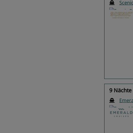
Scenic
Previo
9 Nächte
Emera