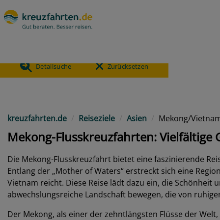
- Mekong/Vietnam
KEINE
ANGEBOTE
Detailsuche
Zurücksetzen
Previous
kreuzfahrten.de
Reiseziele
Asien
Mekong/Vietna
Mekong-Flusskreuzfahrten: Vielfältige
Die Mekong-Flusskreuzfahrt bietet eine faszinierende Reis
Entlang der „Mother of Waters“ erstreckt sich eine Regi
Vietnam reicht. Diese Reise lädt dazu ein, die Schönheit 
abwechslungsreiche Landschaft bewegen, die von ruhigen 
Der Mekong, als einer der zehntlängsten Flüsse der Welt