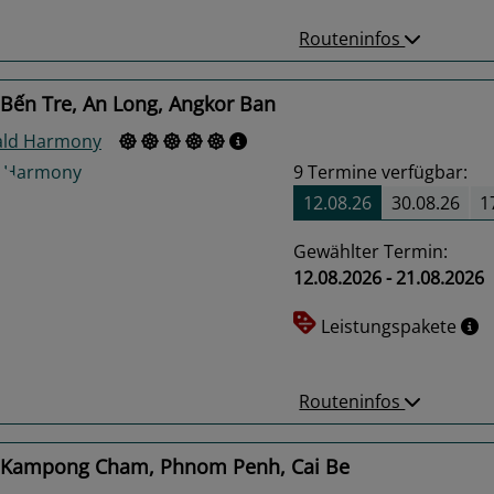
Routeninfos
 Bến Tre, An Long, Angkor Ban
ld Harmony
9
Termine verfügbar:
12.08.26
30.08.26
1
Gewählter Termin:
12.08.2026 - 21.08.2026
us
Next
Leistungspakete
Routeninfos
 Kampong Cham, Phnom Penh, Cai Be