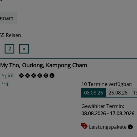
etnam
65 Reisen
2
»
 My Tho, Oudong, Kampong Cham
 Spirit
10
Termine verfügbar:
08.08.26
26.08.26
1
Gewählter Termin:
08.08.2026 - 17.08.2026
us
Next
Leistungspakete