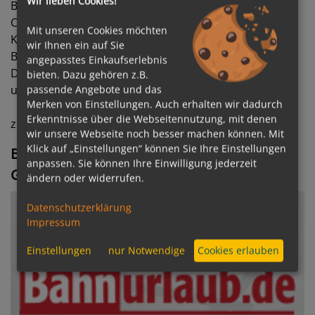
Wir lieben Cookies!
Becker GmbH.
Cluburlaub.de setzt wie wir auf hohe
Mit unseren Cookies möchten
Kundenzufriedenheit und stellt den Service und die
wir Ihnen ein auf Sie
Beratung an erste Stelle.
angepasstes Einkaufserlebnis
Die Cluburlaub.de Experten erreichen Sie telefonisch
bieten. Dazu gehören z.B.
unter 06103 5969 32
passende Angebote und das
Merken von Einstellungen. Auch erhalten wir dadurch
Erkenntnisse über die Webseitennutzung, mit denen
zu
www.cluburlaub.de
wechseln
wir unsere Webseite noch besser machen können. Mit
Klick auf „Einstellungen“ können Sie Ihre Einstellungen
Bahnreisen von der City Reisebüro Udo Hell
anpassen. Sie können Ihre Einwilligung jederzeit
GmbH
ändern oder widerrufen.
Datenschutzerklärung
Impressum
Einstellungen
nur Notwendige
Cookies erlauben