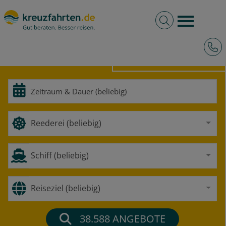
Volltextsuche
Burger 
Hotli
HOCHSEE
FLUSS
Reederei (beliebig)
Schiff (beliebig)
Reiseziel (beliebig)
38.588
ANGEBOTE