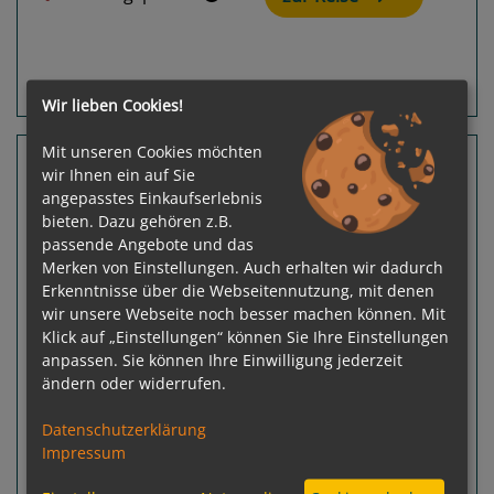
Routeninfos
Terminübersicht
Wir lieben Cookies!
Mit unseren Cookies möchten
5 Nächte Magdeburg, Wittenberg, Meißen
wir Ihnen ein auf Sie
VIVA RUBY
angepasstes Einkaufserlebnis
bieten. Dazu gehören z.B.
Potsdam - Dresden
passende Angebote und das
Merken von Einstellungen. Auch erhalten wir dadurch
Erkenntnisse über die Webseitennutzung, mit denen
wir unsere Webseite noch besser machen können. Mit
Klick auf „Einstellungen“ können Sie Ihre Einstellungen
anpassen. Sie können Ihre Einwilligung jederzeit
ändern oder widerrufen.
Previous
Next
Datenschutzerklärung
Impressum