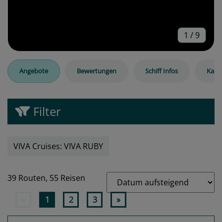
1
/
9
Angebote
Bewertungen
Schiff Infos
Kabi
Filter
VIVA Cruises: VIVA RUBY
39 Routen,
55 Reisen
«
1
2
3
»