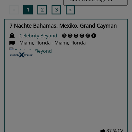
«
1
2
3
»
7 Nächte Bahamas, Mexiko, Grand Cayman
Celebrity Beyond
Miami, Florida - Miami, Florida
Previous
Next
87 %