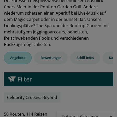
Delikatessen beispielsweise bei endlosem Ausblick
übers Meer in der Rooftop Garden Grill. Andere
wiederum schätzen einen Aperitif bei Live-Musik auf
dem Magic Carpet oder in der Sunset Bar. Unsere
Lieblingsplätze? The Spa und der Rooftop Garden mit
mehrstufigem Joggingparcours, beheizten,
freischwebenden Pools und verschiedenen
Rückzugsmöglichkeiten.
Angebote
Bewertungen
Schiff Infos
Kabi
Filter
Celebrity Cruises: Beyond
50 Routen,
114 Reisen