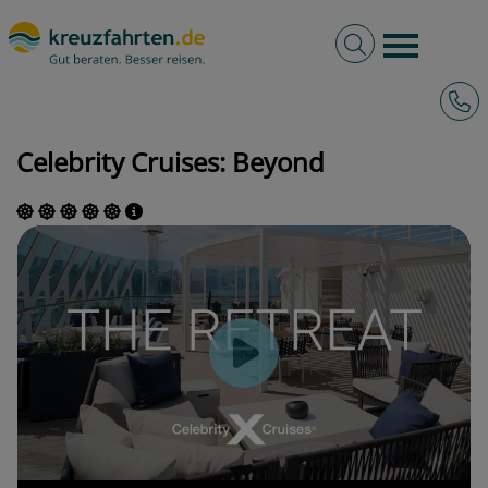
Volltextsuche
Burger 
Hotli
kreuzfahrten.de
Schiffe
Celebrity Cruises
Beyond
Celebrity Cruises: Beyond