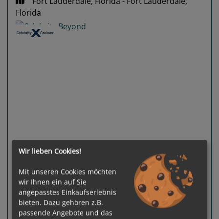
Fort Lauderdale, Florida - Fort Lauderdale,
Florida
Previous
Next
Wir lieben Cookies!
87 %
Gewählter Termin:
Mit unseren Cookies möchten
p. P.
ab
€ 892,-
22.11.2026 - 29.11.2026
wir Ihnen ein auf Sie
angepasstes Einkaufserlebnis
bieten. Dazu gehören z.B.
Leistungspakete
zur Reise
passende Angebote und das