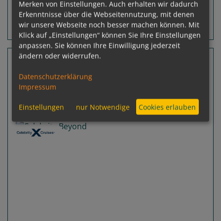
Merken von Einstellungen. Auch erhalten wir dadurch
Erkenntnisse über die Webseitennutzung, mit denen
wir unsere Webseite noch besser machen können. Mit
Routeninfos
Terminübersicht
Klick auf „Einstellungen“ können Sie Ihre Einstellungen
anpassen. Sie können Ihre Einwilligung jederzeit
ändern oder widerrufen.
9 Nächte Dominikanische Republik, St.
Thomas, St. Maarten
Datenschutzerklärung
Impressum
Celebrity Beyond
Fort Lauderdale, Florida - Fort Lauderdale,
Einstellungen
nur Notwendige
Cookies erlauben
Florida
Previous
Next