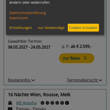
ändern oder widerrufen.
Datenschutzerklärung
100 %
Impressum
8
Termine verfügbar:
Einstellungen
nur Notwendige
Cookies erlauben
08.05.27
24.05.27
09.06.27
25.06.27
11.07.27
Gewählter Termin:
p. P.
ab
€ 2.599,-
08.05.2027 - 24.05.2027
zur Reise
Routeninfos
Terminübersicht
16 Nächte Wien, Rousse, Melk
MS Anesha
Passau - Passau