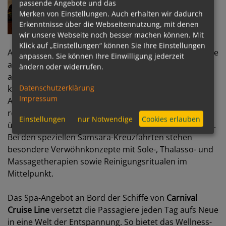
passende Angebote und das
Merken von Einstellungen. Auch erhalten wir dadurch
Erkenntnisse über die Webseitennutzung, mit denen
wir unsere Webseite noch besser machen können. Mit
Klick auf „Einstellungen“ können Sie Ihre Einstellungen
Auf den Schiffen von
Costa Kreuzfahrten
, insbesondere
anpassen. Sie können Ihre Einwilligung jederzeit
auf den jüngeren, können die Gäste moderne und gut
ändern oder widerrufen.
ausgestattete Wellnessbereiche mit großen,
Datenschutzerklärung
komfortablen Räume und unzähligen Angeboten und
Impressum
Anwendungsmöglichkeiten nutzen. Die Bandbreite
reicht von Schönheitsbehandlungen und -therapien
Einstellungen
nur Notwendige
Cookies erlauben
über Massagen bis zu Saunen, Dampfbäder und Pools.
Bei den speziellen Samsara-Kreuzfahrten stehen
besondere Verwöhnkonzepte mit Sole-, Thalasso- und
Massagetherapien sowie Reinigungsritualen im
Mittelpunkt.
Das Spa-Angebot an Bord der Schiffe von
Carnival
Cruise Line
versetzt die Passagiere jeden Tag aufs Neue
in eine Welt der Entspannung. So bietet das Wellness-