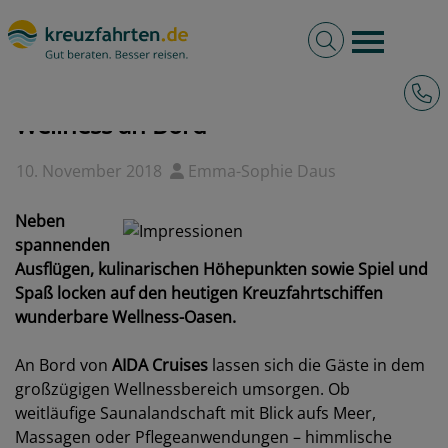
Volltextsuche
Burger 
Hotli
kreuzfahrten.de
Blog
Wellness an Bord
Wellness an Bord
10. November 2018
Emma-Sophie Daus
Neben
spannenden
Ausflügen, kulinarischen Höhepunkten sowie Spiel und
Spaß locken auf den heutigen Kreuzfahrtschiffen
wunderbare Wellness-Oasen.
An Bord von
AIDA Cruises
lassen sich die Gäste in dem
großzügigen Wellnessbereich umsorgen. Ob
weitläufige Saunalandschaft mit Blick aufs Meer,
Massagen oder Pflegeanwendungen – himmlische