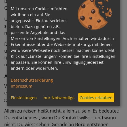
Bord. Liest. Guckst aufs Wasser. Schreibst Tagebuch.
Genießt die Stille.
Mit unseren Cookies möchten
wir Ihnen ein auf Sie
Und abends? Du gehst essen, siehst eine Show,
angepasstes Einkaufserlebnis
schaust Sterne. Oder Du tanzt – mit jemandem, mit
bieten. Dazu gehören z.B.
passende Angebote und das
niemandem. Hauptsache: mit Dir.
Merken von Einstellungen. Auch erhalten wir dadurch
Diese Art zu reisen verändert etwas in Dir. Du wirst
Erkenntnisse über die Webseitennutzung, mit denen
wir unsere Webseite noch besser machen können. Mit
unabhängiger. Sicherer. Neugieriger. Und vielleicht
Klick auf „Einstellungen“ können Sie Ihre Einstellungen
findest Du nicht nur neue Orte – sondern auch ein
anpassen. Sie können Ihre Einwilligung jederzeit
neues Stück von Dir selbst.
ändern oder widerrufen.
Allein ist nicht gleich einsam
Datenschutzerklärung
Viele Menschen sorgen sich, sich
allein auf Kreuzfahrt
Impressum
einsam zu fühlen. Doch die Erfahrung zeigt: Es ist oft
Einstellungen
nur Notwendige
Cookies erlauben
genau umgekehrt.
Allein zu reisen heißt nicht, allein zu sein. Es bedeutet:
Du entscheidest, wann Du Kontakt willst – und wann
nicht. Du wirst sehen: Gerade an Bord entstehen