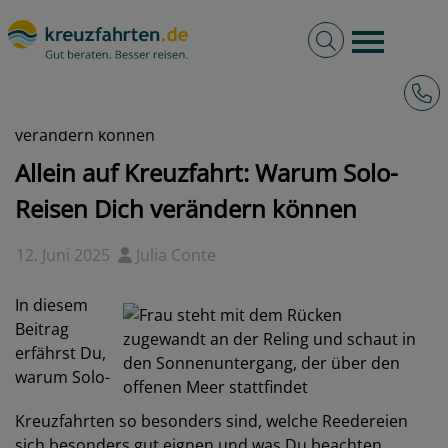
Volltextsuche
Burger 
Hotli
kreuzfahrten.de
Blog
Allein auf Kreuzfahrt: Warum Solo-Reisen Dich
verändern können
Allein auf Kreuzfahrt: Warum Solo-
Reisen Dich verändern können
12. Juni 2025
Julia Conte
In diesem
Beitrag
erfährst Du,
warum Solo-
Kreuzfahrten so besonders sind, welche Reedereien
sich besonders gut eignen und was Du beachten