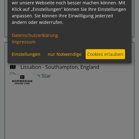
wir unsere Webseite noch besser machen können. Mit
inkl. Flug
Klick auf „Einstellungen“ können Sie Ihre Einstellungen
p. P.
ab
€ 1.360,-
anpassen. Sie können Ihre Einwilligung jederzeit
ändern oder widerrufen.
Routeninfos
Terminübersicht
Datenschutzerklärung
Impressum
11 Nächte Kanaren, Portugal, Frankreich
Einstellungen
nur Notwendige
Cookies erlauben
Norwegian Star
Lissabon - Southampton, England
Previous
Next