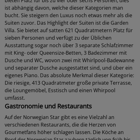
bieten Platz für bis zu vier oder sechs Personen, dies
ist abhängig davon, welche dieser Kategorien man
bucht. Sie steigern den Luxus noch etwas mehr als die
Suiten zuvor. Das Highlight der Suiten ist die Garden
Villa. Sie bietet auf satten 621 Quadratmetern Platz für
sieben Personen und verfügt zu der Üblichen
Ausstattung sogar noch über 3 separate Schlafzimmer
mit King- oder Queensize-Betten, 3 Badezimmer mit
Dusche und WC, wovon zwei mit Whirlpool-Badewanne
und separater Dusche ausgestattet sind, und über ein
eigenes Piano. Das absolute Merkmal dieser Kategorie:
Die riesige, 413 Quadratmeter große private Terrasse,
die Loungemöbel, Esstisch und einen Whirpool
umfasst.
Gastronomie und Restaurants
Auf der Norwegian Star gibt es eine Vielzahl an
verschiedenen Restaurants, die die Herzen von
Gourmetfans höher schlagen lassen. Die Köche an
Bord der Norwegian Star zaubern täglich von früh bis