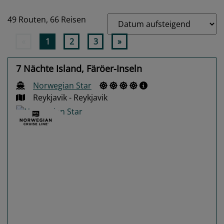
49 Routen,
66 Reisen
«
1
2
3
»
7 Nächte Island, Färöer-Inseln
Norwegian Star
Reykjavik - Reykjavik
Previous
Next