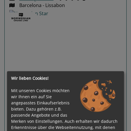
Barcelona - Lissabon
Previous
Next
Wir lieben Cookies!
Mit unseren Cookies möchten
wir Ihnen ein auf Sie
Gewählter Termin:
angepasstes Einkaufserlebnis
p. P.
ab
€ 1.035,-
29.10.2026 - 09.11.2026
bieten. Dazu gehören z.B.
passende Angebote und das
Leistungspakete
zur Reise
Merken von Einstellungen. Auch erhalten wir dadurch
Erkenntnisse über die Webseitennutzung, mit denen