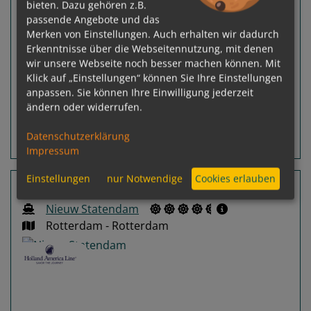
Gewählter Termin:
bieten. Dazu gehören z.B.
p. P.
ab
€ 2.709,-
19.09.2026 -
passende Angebote und das
02.10.2026
Merken von Einstellungen. Auch erhalten wir dadurch
Ausgebucht
Erkenntnisse über die Webseitennutzung, mit denen
wir unsere Webseite noch besser machen können. Mit
Leistungspakete
Klick auf „Einstellungen“ können Sie Ihre Einstellungen
inkl. Flug
anpassen. Sie können Ihre Einwilligung jederzeit
p. P.
ab
€ 3.099,-
ändern oder widerrufen.
Datenschutzerklärung
Routeninfos
Terminübersicht
Impressum
Einstellungen
nur Notwendige
Cookies erlauben
14 Nächte Norwegen, England
Nieuw Statendam
Rotterdam - Rotterdam