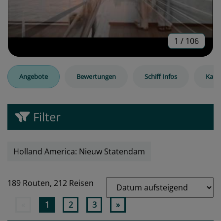
1
/
106
Angebote
Bewertungen
Schiff Infos
Kabi
Filter
Holland America: Nieuw Statendam
189 Routen,
212 Reisen
«
1
2
3
»