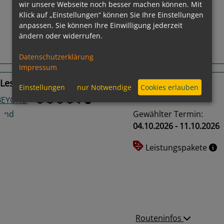
wir unsere Webseite noch besser machen können. Mit
us
Next
Klick auf „Einstellungen“ können Sie Ihre Einstellungen
anpassen. Sie können Ihre Einwilligung jederzeit
ändern oder widerrufen.
Routeninfos
Datenschutzerklärung
Impressum
Les Andelys, Le Havre, Rouen
Einstellungen
nur Notwendige
Cookies erlauben
 BEYOND
Gewählter Termin:
04.10.2026 - 11.10.2026
Leistungspakete
us
Next
Routeninfos