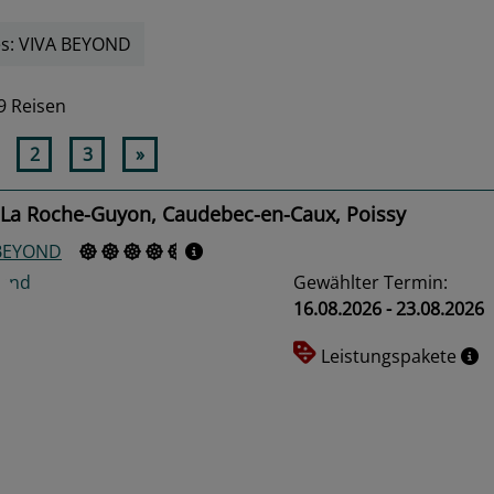
es: VIVA BEYOND
9 Reisen
2
3
»
 La Roche-Guyon, Caudebec-en-Caux, Poissy
 BEYOND
Gewählter Termin:
16.08.2026 - 23.08.2026
Leistungspakete
us
Next