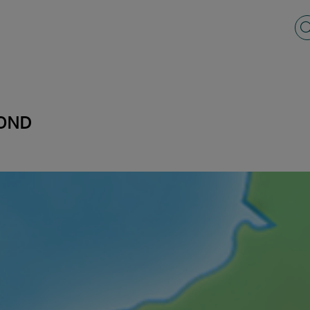
Vo
YOND