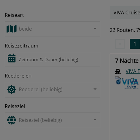
VIVA Cruis
Reiseart
beide
22 Routen,
7
«
1
Reisezeitraum
7 Nächte
VIVA
Reedereien
Reederei (beliebig)
Reiseziel
Previo
Reiseziel (beliebig)