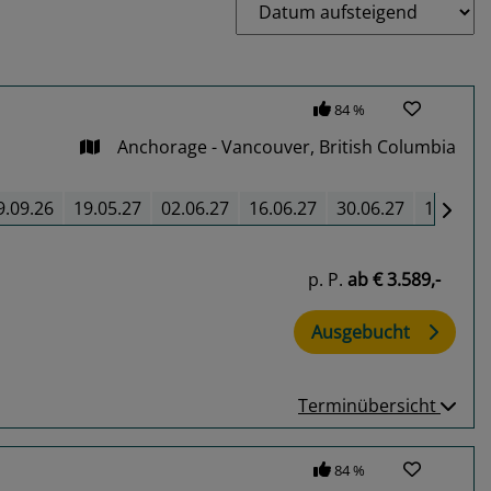
84 %
Anchorage - Vancouver, British Columbia
9.09.26
19.05.27
02.06.27
16.06.27
30.06.27
14.07.2
p. P.
ab
€ 3.589,-
Ausgebucht
Terminübersicht
84 %