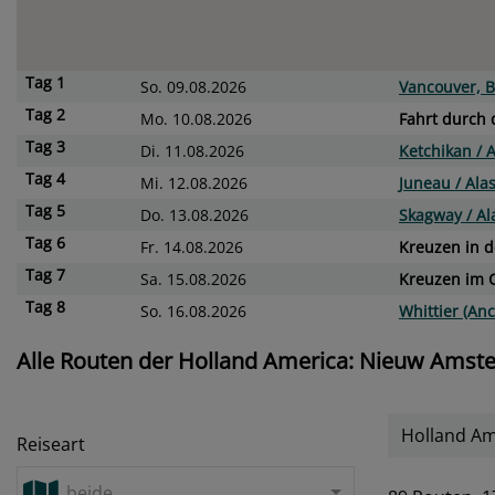
Tag
1
So. 09.08.2026
Vancouver, B
Tag
2
Mo. 10.08.2026
Fahrt durch 
Tag
3
Di. 11.08.2026
Ketchikan / 
Tag
4
Mi. 12.08.2026
Juneau / Ala
Tag
5
Do. 13.08.2026
Skagway / Al
Tag
6
Fr. 14.08.2026
Kreuzen in d
Tag
7
Sa. 15.08.2026
Kreuzen im C
Tag
8
So. 16.08.2026
Whittier (Anc
Alle Routen der Holland America: Nieuw Ams
Holland A
Reiseart
beide