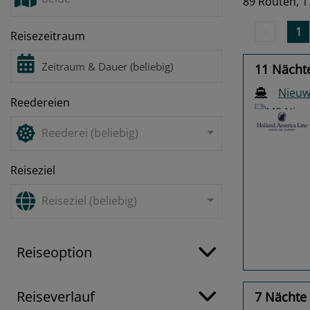
89 Routen,
1
«
1
Reisezeitraum
11 Nächt
Nieu
Reedereien
Reederei (beliebig)
Reiseziel
Previo
Reiseziel (beliebig)
Reiseoption
Reiseverlauf
7 Nächte 