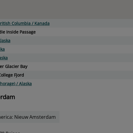
ritish Columbia / Kanada
die Inside Passage
Alaska
ska
aska
er Glacier Bay
ollege Fjord
horage) / Alaska
terdam
merica: Nieuw Amsterdam