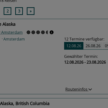
78 Reisen
2
3
»
e Alaska
w Amsterdam
12
Termine verfügbar:
12.08.26
26.08.26
0
Gewählter Termin:
12.08.2026 - 23.08.2026
us
Next
Routeninfos
Alaska, British Columbia