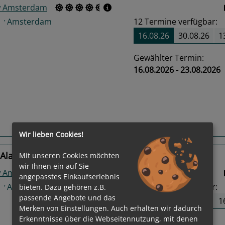
w Amsterdam
12
Termine verfügbar:
16.08.26
30.08.26
1
Gewählter Termin:
16.08.2026 - 23.08.2026
us
Next
Routeninfos
Wir lieben Cookies!
 Alaska
Mit unseren Cookies möchten
wir Ihnen ein auf Sie
w Amsterdam
angepasstes Einkaufserlebnis
11
Termine verfügbar:
bieten. Dazu gehören z.B.
passende Angebote und das
23.08.26
06.09.26
1
Merken von Einstellungen. Auch erhalten wir dadurch
Erkenntnisse über die Webseitennutzung, mit denen
Gewählter Termin: