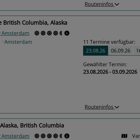
Routeninfos
 British Columbia, Alaska
w Amsterdam
11
Termine verfügbar:
23.08.26
06.09.26
1
Gewählter Termin:
23.08.2026 - 03.09.2026
us
Next
Routeninfos
Alaska, British Columbia
w Amsterdam
Van