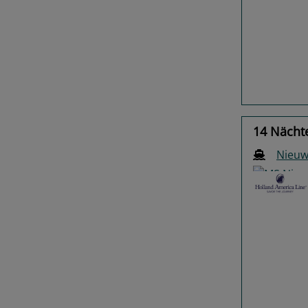
Previo
14 Nächt
Nieu
Previo