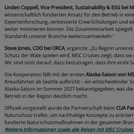
Linden Coppell, Vice President, Sustainability & ESG bei 
wissenschaftlich fundierten Ansatz für den Betrieb in ei
Expertenforschung, verbesserte Crew-Schulungen und eine
weiter minimieren können. Die Zusammenarbeit spiegelt u
Standards unserer Branche weiterzuentwickeln."
Steve Jones, COO bei ORCA
, ergänzte: „Zu Beginn unsere
Schutz der Wale spielen wird. MSC Cruises zeigt, dass s
Wir sind stolz darauf, dazu beizutragen, dass ihre erste S
Die Kooperation fällt mit der ersten
Alaska-Saison von MS
Kreuzfahrten ab Seattle aufbricht – ein entscheidender S
Alaska-Saison im Sommer 2027 bekanntgegeben, was die 
Betrieb in der Region deutlich macht.
Offiziell vorgestellt wurde die Partnerschaft beim
CLIA Pa
Naturschutz trafen, um nachhaltige Konzepte zu erörtern
fundierte Naturschutzmaßnahmen in der gesamten Branche 
Weitere Informationen sowie alle Reisen mit MSC Cruises f