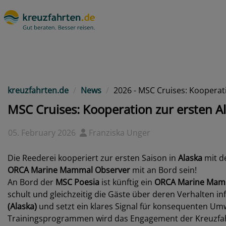
kreuzfahrten.de
News
2026 - MSC Cruises: Kooperat
MSC Cruises: Kooperation zur ersten A
05. February 2026
Franziska Unger
Die Reederei kooperiert zur ersten Saison in
Alaska
mit d
ORCA Marine Mammal Observer
mit an Bord sein!
An Bord der
MSC Poesia
ist künftig ein
ORCA Marine Mam
schult und gleichzeitig die Gäste über deren Verhalten 
(Alaska)
und setzt ein klares Signal für konsequenten U
Trainingsprogrammen wird das Engagement der Kreuzfahrt