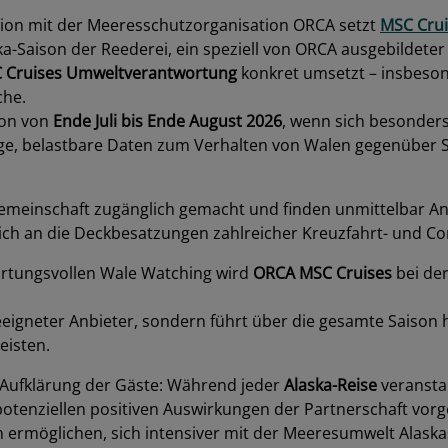
ion mit der Meeresschutzorganisation ORCA setzt
MSC Crui
ka-Saison der Reederei, ein speziell von ORCA ausgebildet
 Cruises Umweltverantwortung
konkret umsetzt – insbeson
che.
son von
Ende Juli bis Ende August 2026
, wenn sich besonders
e, belastbare Daten zum Verhalten von Walen gegenüber S
emeinschaft zugänglich gemacht und finden unmittelbar A
ich an die Deckbesatzungen zahlreicher Kreuzfahrt- und Co
ortungsvollen Wale Watching wird
ORCA MSC Cruises
bei der
 geeigneter Anbieter, sondern führt über die gesamte Sais
eisten.
e Aufklärung der Gäste: Während jeder
Alaska-Reise
veransta
potenziellen positiven Auswirkungen der Partnerschaft vor
n ermöglichen, sich intensiver mit der Meeresumwelt Alask