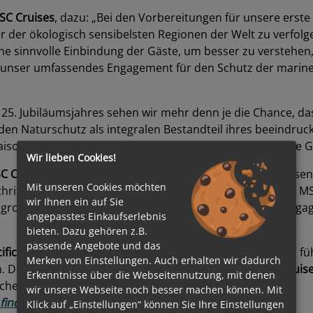
MSC Cruises
, dazu: „Bei den Vorbereitungen für unsere erste 
ner der ökologisch sensibelsten Regionen der Welt zu verfol
 sinnvolle Einbindung der Gäste, um besser zu verstehen, w
nser umfassendes Engagement für den Schutz der marinen Ar
s 25. Jubiläumsjahres sehen wir mehr denn je die Chance, d
ie den Naturschutz als integralen Bestandteil ihres beein
aison in Alaska zu einem unvergesslichen Erlebnis für ihre G
Wir lieben Cookies!
C Cruise
s im Sommer 2026 zusammen, in der die umfassen
Mit unseren Cookies möchten
chritt für die weltweite Expansion der Marke. Kürzlich hat 
wir Ihnen ein auf Sie
große Nachfrage für diese Route und das langfristige Eng
angepasstes Einkaufserlebnis
bieten. Dazu gehören z.B.
passende Angebote und das
cific Northwest Symposium
in Anchorage, Alaska, wo sich f
Merken von Einstellungen. Auch erhalten wir dadurch
. Die Ankündigung betont die Vorreiterrolle von
MSC Cruis
Erkenntnisse über die Webseitennutzung, mit denen
künftig stärker Priorität erhalten sollen.
wir unsere Webseite noch besser machen können. Mit
inden Sie hier!
Klick auf „Einstellungen“ können Sie Ihre Einstellungen