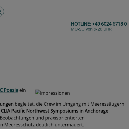
lltextsuche
HOTLINE:
+49 6024 6718 0
MO-SO von 9-20 UHR
C Poesia
ein
bungen
begleitet, die Crew im Umgang mit Meeressäugern
s
CLIA Pacific Northwest Symposiums in Anchorage
-Beobachtungen und praxisorientierten
en Meeresschutz deutlich untermauert.