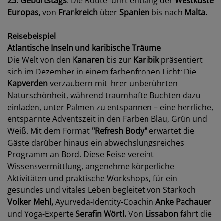
25. Geburtstags
. Die Route führt entlang der
Westküste
Europas,
von
Frankreich
über
Spanien
bis nach
Malta.
Reisebeispiel
Atlantische Inseln und karibische Träume
Die Welt von den
Kanaren
bis zur
Karibik
präsentiert
sich im Dezember in einem farbenfrohen Licht: Die
Kapverden
verzaubern mit ihrer unberührten
Naturschönheit, während traumhafte Buchten dazu
einladen, unter Palmen zu entspannen – eine herrliche,
entspannte Adventszeit in den Farben Blau, Grün und
Weiß. Mit dem Format
"Refresh Body"
erwartet die
Gäste darüber hinaus ein abwechslungsreiches
Programm an Bord. Diese Reise vereint
Wissensvermittlung, angenehme körperliche
Aktivitäten und praktische Workshops, für ein
gesundes und vitales Leben begleitet von Starkoch
Volker Mehl,
Ayurveda-Identity-Coachin
Anke Pachauer
und Yoga-Experte
Serafin Wörtl.
Von
Lissabon
fährt die