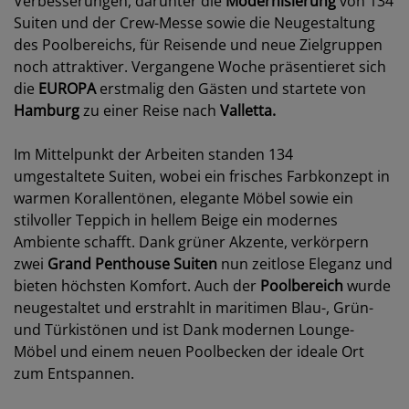
Verbesserungen, darunter die
Modernisierung
von 134
Suiten und der Crew-Messe sowie die Neugestaltung
des Poolbereichs, für Reisende und neue Zielgruppen
noch attraktiver. Vergangene Woche präsentieret sich
die
EUROPA
erstmalig den Gästen und startete von
Hamburg
zu einer Reise nach
Valletta.
Im Mittelpunkt der Arbeiten standen 134
umgestaltete Suiten, wobei ein frisches Farbkonzept in
warmen Korallentönen, elegante Möbel sowie ein
stilvoller Teppich in hellem Beige ein modernes
Ambiente schafft. Dank grüner Akzente, verkörpern
zwei
Grand Penthouse Suiten
nun zeitlose Eleganz und
bieten höchsten Komfort. Auch der
Poolbereich
wurde
neugestaltet und erstrahlt in maritimen Blau-, Grün-
und Türkistönen und ist Dank modernen Lounge-
Möbel und einem neuen Poolbecken der ideale Ort
zum Entspannen.