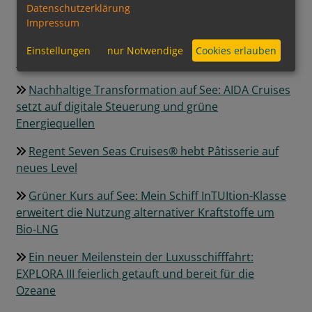
Datenschutzerklärung
Explora Journeys feiert Auslauf der EXPLORA III
Impressum
Neuer Traumstrand in der Karibik: Catalina Sugar
Einstellungen
nur Notwendige
Cookies erlauben
Beach wird zum exklusiven Premium-Ziel
Nachhaltige Transformation auf See: AIDA Cruises
setzt auf digitale Steuerung und grüne
Energiequellen
Regent Seven Seas Cruises® hebt Pâtisserie auf
neues Level
Grüner Kurs auf See: Mein Schiff InTUItion-Klasse
erweitert die Nutzung alternativer Kraftstoffe um
Bio-LNG
Ein neuer Meilenstein der Luxusschifffahrt:
EXPLORA III feierlich getauft und bereit für die
Ozeane