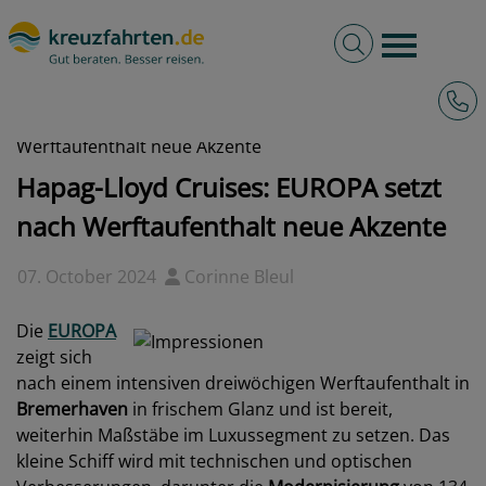
Volltextsuche
Burger 
Hotli
kreuzfahrten.de
News
2024 - Hapag-Lloyd Cruises: EUROPA setzt nach
Werftaufenthalt neue Akzente
Hapag-Lloyd Cruises: EUROPA setzt
nach Werftaufenthalt neue Akzente
07. October 2024
Corinne Bleul
Die
EUROPA
zeigt sich
nach einem intensiven dreiwöchigen Werftaufenthalt in
Bremerhaven
in frischem Glanz und ist bereit,
weiterhin Maßstäbe im Luxussegment zu setzen. Das
kleine Schiff wird mit technischen und optischen