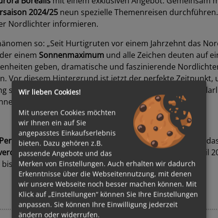
urora Borealis
mit einem exklusiven Angebot: Gemeinsam 
rsaison 2024/25
neun spezielle Themenreisen durchführen. 
 Nordlichter informieren.
Phänomen so: „Seit Hurtigruten vor einem Jahrzehnt das Nord
eder einem
Sonnenmaximum
und alle Zeichen deuten auf ei
genheiten geben, dramatische und faszinierende Nordlichte
. Vor diesem Hintergrund ist jetzt der perfekte Zeitpunkt, 
g sind und unsere Experten an Bord die Aktivität der Polarl
Wir lieben Cookies!
nnen.“
Mit unseren Cookies möchten
wir Ihnen ein auf Sie
angepasstes Einkaufserlebnis
 Person
inklusive Flug buchbar. Auch auf dieser Reise gilt d
bieten. Dazu gehören z.B.
Sverdrup
ab Hamburg zwischen September 2025 und April 2
passende Angebote und das
bis zu € 400,- pro Person.
Merken von Einstellungen. Auch erhalten wir dadurch
Erkenntnisse über die Webseitennutzung, mit denen
wir unsere Webseite noch besser machen können. Mit
Klick auf „Einstellungen“ können Sie Ihre Einstellungen
anpassen. Sie können Ihre Einwilligung jederzeit
ändern oder widerrufen.