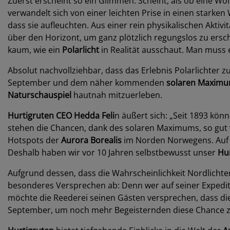
Zuerst erscheint so ein Glimmen. Scheint, als ob eine W
verwandelt sich von einer leichten Prise in einen starke
dass sie aufleuchten. Aus einer rein physikalischen Akti
über den Horizont, um ganz plötzlich regungslos zu ersc
kaum, wie ein
Polarlicht
in Realität ausschaut. Man muss
Absolut nachvollziehbar, dass das Erlebnis Polarlichter z
September und dem näher kommenden
solaren
Maximu
Naturschauspiel
hautnah mitzuerleben.
Hurtigruten CEO Hedda Feli
n äußert sich: „Seit 1893 kö
stehen die Chancen, dank des solaren Maximums, so gut 
Hotspots der
Aurora Borealis
im Norden Norwegens. Auf d
Deshalb haben wir vor 10 Jahren selbstbewusst unser
Hu
Aufgrund dessen, dass die Wahrscheinlichkeit Nordlichter 
besonderes Versprechen ab: Denn wer auf seiner Expediti
möchte die Reederei seinen Gästen versprechen, dass dies
September, um noch mehr Begeisternden diese Chance z