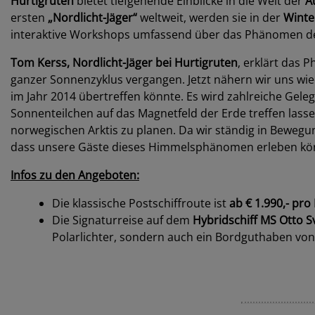
Hurtigruten
bietet tiefgehende Einblicke in die Welt der
A
ersten
„Nordlicht-Jäger“
weltweit, werden sie in der
Winte
interaktive Workshops umfassend über das Phänomen der
Tom Kerss, Nordlicht-Jäger bei Hurtigruten
, erklärt das 
ganzer Sonnenzyklus vergangen. Jetzt nähern wir uns wi
im Jahr 2014 übertreffen könnte. Es wird zahlreiche Gele
Sonnenteilchen auf das Magnetfeld der Erde treffen lassen
norwegischen Arktis zu planen. Da wir ständig in Bewegun
dass unsere Gäste dieses Himmelsphänomen erleben kö
Infos zu den Angeboten:
Die klassische Postschiffroute ist
ab € 1.990,- pro
Die Signaturreise auf dem
Hybridschiff MS Otto 
Polarlichter, sondern auch ein Bordguthaben von 