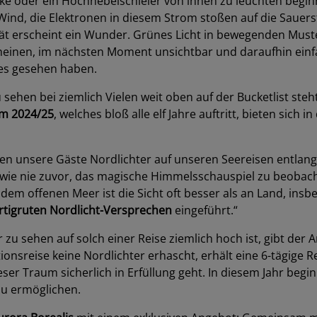
olke oder ein Hochnebelschleier von innen zu leuchten beg
n Wind, die Elektronen in diesem Strom stoßen auf die Sauer
vität erscheint ein Wunder. Grünes Licht in bewegenden Must
heinen, im nächsten Moment unsichtbar und daraufhin einfa
 es gesehen haben.
u sehen bei ziemlich Vielen weit oben auf der Bucketlist st
m 2024/25
, welches bloß alle elf Jahre auftritt, bieten sich 
nnen unsere Gäste Nordlichter auf unseren Seereisen entlan
wie nie zuvor, das magische Himmelsschauspiel zu beobach
em offenen Meer ist die Sicht oft besser als an Land, ins
rtigruten Nordlicht-Versprechen
eingeführt.“
zu sehen auf solch einer Reise ziemlich hoch ist, gibt der 
onsreise keine Nordlichter erhascht, erhält eine 6-tägige 
er Traum sicherlich in Erfüllung geht. In diesem Jahr begi
u ermöglichen.