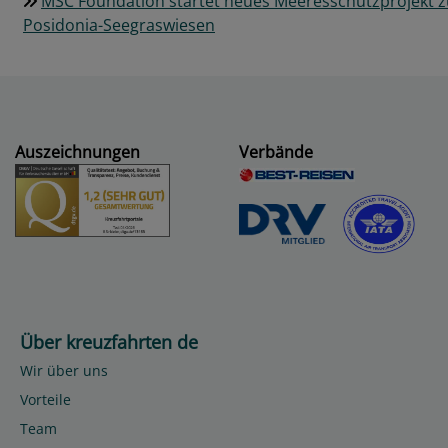
MSC Foundation startet neues Meeresschutzprojekt z
Posidonia-Seegraswiesen
Auszeichnungen
Verbände
Über kreuzfahrten de
Wir über uns
Vorteile
Team