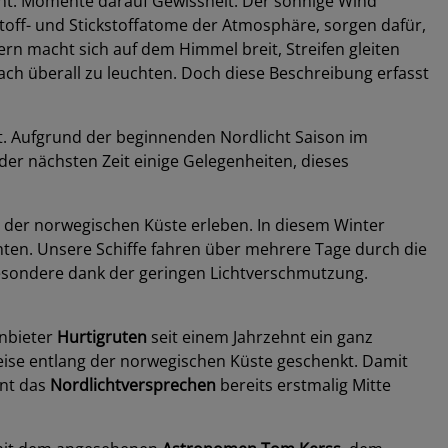
innt. Momente darauf Gewissheit: Der sonnige Wind
stoff- und Stickstoffatome der Atmosphäre, sorgen dafür,
ern macht sich auf dem Himmel breit, Streifen gleiten
ch überall zu leuchten. Doch diese Beschreibung erfasst
eht. Aufgrund der beginnenden Nordlicht Saison im
in der nächsten Zeit einige Gelegenheiten, dieses
g der norwegischen Küste erleben. In diesem Winter
ten. Unsere Schiffe fahren über mehrere Tage durch die
besondere dank der geringen Lichtverschmutzung.
Anbieter
Hurtigruten
seit einem Jahrzehnt ein ganz
Reise entlang der norwegischen Küste geschenkt. Damit
nnt das
Nordlichtversprechen
bereits erstmalig Mitte