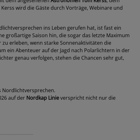
mit dem angesehenen
Astronomen Tom Kerss
, dem
Kerss wird die Gäste durch Vorträge, Webinare und
lichtversprechen ins Leben gerufen hat, ist fast ein
ne großartige Saison hin, die sogar das letzte Maximum
r zu erleben, wenn starke Sonnenaktivitäten die
um ein Abenteuer auf der Jagd nach Polarlichtern in der
ichter genau verfolgen, stehen die Chancen sehr gut,
as Nordlichtversprechen.
026 auf der
Nordkap Linie
verspricht nicht nur die