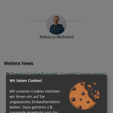
Rebecca Wohland
Weitere News
Oceania Cruises® startet „Curated Conversations“
Wir lieben Cookies!
Explora Journeys feiert Auslauf der EXPLORA III
Mit unseren Cookies möchten
Neuer Traumstrand in der Karibik: Catalina Sugar
wir Ihnen ein auf Sie
Beach wird zum exklusiven Premium-Ziel
angepasstes Einkaufserlebnis
bieten. Dazu gehören z.B.
Nachhaltige Transformation auf See: AIDA Cruises
passende Angebote und das