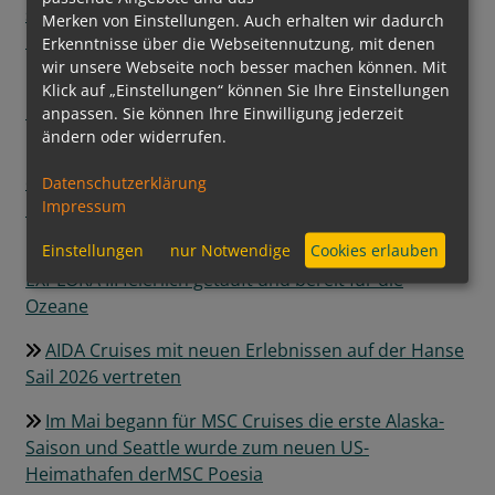
setzt auf digitale Steuerung und grüne
Merken von Einstellungen. Auch erhalten wir dadurch
Energiequellen
Erkenntnisse über die Webseitennutzung, mit denen
wir unsere Webseite noch besser machen können. Mit
Regent Seven Seas Cruises® hebt Pâtisserie auf
Klick auf „Einstellungen“ können Sie Ihre Einstellungen
neues Level
anpassen. Sie können Ihre Einwilligung jederzeit
ändern oder widerrufen.
Grüner Kurs auf See: Mein Schiff InTUItion-Klasse
erweitert die Nutzung alternativer Kraftstoffe um
Datenschutzerklärung
Impressum
Bio-LNG
Einstellungen
nur Notwendige
Cookies erlauben
Ein neuer Meilenstein der Luxusschifffahrt:
EXPLORA III feierlich getauft und bereit für die
Ozeane
AIDA Cruises mit neuen Erlebnissen auf der Hanse
Sail 2026 vertreten
Im Mai begann für MSC Cruises die erste Alaska-
Saison und Seattle wurde zum neuen US-
Heimathafen derMSC Poesia