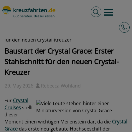
Volltextsuche
Burger 
Hotli
kreuzfahrten.de
News
2026 - Baustart der Crystal Grace: Erster Stahlschnitt
für den neuen Crystal-Kreuzer
Baustart der Crystal Grace: Erster
Stahlschnitt für den neuen Crystal-
Kreuzer
29. May 2026
Rebecca Wohland
Für
Crystal
Cruises
stellt
dieser
Moment einen wichtigen Meilenstein dar, da die
Crystal
Grace
das erste neu gebaute Hochseeschiff der