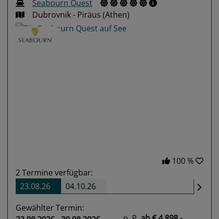
Seabourn Quest
Dubrovnik - Piräus (Athen)
Previous
Next
100 %
2
Termine verfügbar:
23.08.26
04.10.26
Gewählter Termin:
p. P.
ab
€ 4.898,-