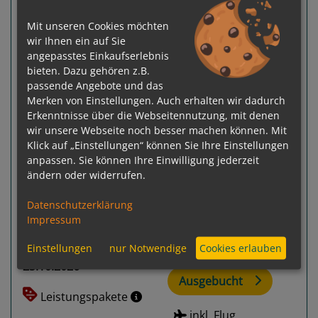
Tilbury (London), England - Venedig
Mit unseren Cookies möchten
wir Ihnen ein auf Sie
angepasstes Einkaufserlebnis
bieten. Dazu gehören z.B.
passende Angebote und das
Merken von Einstellungen. Auch erhalten wir dadurch
Erkenntnisse über die Webseitennutzung, mit denen
Previous
Next
wir unsere Webseite noch besser machen können. Mit
Klick auf „Einstellungen“ können Sie Ihre Einstellungen
anpassen. Sie können Ihre Einwilligung jederzeit
ändern oder widerrufen.
Datenschutzerklärung
Impressum
Gewählter Termin:
p. P.
ab
€ 14.239,-
Einstellungen
nur Notwendige
Cookies erlauben
11.09.2026 -
23.10.2026
Ausgebucht
Leistungspakete
inkl. Flug