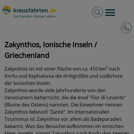
Volltextsuche
Burger 
Hotli
kreuzfahrten.de
Hafen
Griechenland
Zakynthos, Ionische Inseln
Zakynthos, Ionische Inseln /
Griechenland
Zakynthos ist mit einer Fläche von ca. 410 km² nach
Korfu und Kephalonia die drittgrößte und südlichste
der Ionischen Inseln.
Zakynthos wurde viele Jahrhunderte von den
Venezianern beherrscht, die die Insel "Fior di Levante"
(Blume des Ostens) nannten. Die Einwohner nennen
Zakynthos liebevoll "Zante". Im internationalen
Tourismus ist Zakynthos vor allem als Badeparadies
bekannt. Was das Besucheraufkommen im ionischen
Meer angeht, nimmt Zakynthos nach Korfu den zweiten