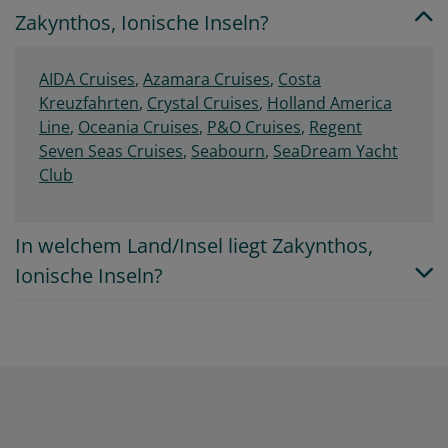
Zakynthos, Ionische Inseln?
AIDA Cruises
,
Azamara Cruises
,
Costa
Kreuzfahrten
,
Crystal Cruises
,
Holland America
Line
,
Oceania Cruises
,
P&O Cruises
,
Regent
Seven Seas Cruises
,
Seabourn
,
SeaDream Yacht
Club
In welchem Land/Insel liegt Zakynthos,
Ionische Inseln?