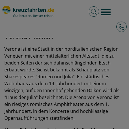
Volltextsuche
Burger 
Hotli
kreuzfahrten.de
Hafen
Italien
Verona
Verona / Italien
Verona ist eine Stadt in der norditalienischen Region
Venetien mit einer mittelalterlichen Altstadt, die zu
beiden Seiten der sich dahinschlängelnden Etsch
erbaut wurde. Sie ist bekannt als Schauplatz von
Shakespeares "Romeo und Julia". Ein städtisches
Wohnhaus aus dem 14. Jahrhundert mit einem
winzigen, auf den Innenhof gehenden Balkon wird als
"Haus der Julia" bezeichnet. Die Arena von Verona ist
ein riesiges römisches Amphitheater aus dem 1.
Jahrhundert, in dem Konzerte und hochklassige
Opernaufführungen stattfinden.