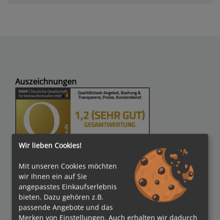
Auszeichnungen
Wir lieben Cookies!
Verbände
Mit unseren Cookies möchten
wir Ihnen ein auf Sie
angepasstes Einkaufserlebnis
bieten. Dazu gehören z.B.
passende Angebote und das
Bezahlmethoden
Merken von Einstellungen. Auch erhalten wir dadurch