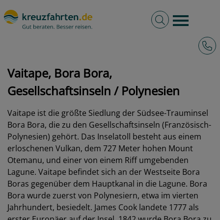
Volltextsuche
Burger 
Hotli
kreuzfahrten.de
Hafen
Polynesien
Vaitape, Bora Bora, Gesellschaftsinseln
Vaitape, Bora Bora,
Gesellschaftsinseln / Polynesien
Vaitape ist die größte Siedlung der Südsee-Trauminsel
Bora Bora, die zu den Gesellschaftsinseln (Französisch-
Polynesien) gehört. Das Inselatoll besteht aus einem
erloschenen Vulkan, dem 727 Meter hohen Mount
Otemanu, und einer von einem Riff umgebenden
Lagune. Vaitape befindet sich an der Westseite Bora
Boras gegenüber dem Hauptkanal in die Lagune. Bora
Bora wurde zuerst von Polynesiern, etwa im vierten
Jahrhundert, besiedelt. James Cook landete 1777 als
erster Europäer auf der Insel. 1842 wurde Bora Bora zu