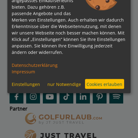
angepasstes Einkaufserlebnis
Verbände
bieten. Dazu gehören z.B.
passende Angebote und das
Merken von Einstellungen. Auch erhalten wir dadurch
Erkenntnisse über die Webseitennutzung, mit denen
wir unsere Webseite noch besser machen können. Mit
Bezahlmethoden
Klick auf „Einstellungen“ können Sie Ihre Einstellungen
anpassen. Sie können Ihre Einwilligung jederzeit
ändern oder widerrufen.
kreuzfahrten.de APP
Datenschutzerklärung
Impressum
Einstellungen
nur Notwendige
Cookies erlauben
Folgen Sie uns
Partner