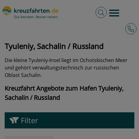
Volltextsuche
Burger 
Hotli
kreuzfahrten.de
Hafen
Russland
Tyuleniy, Sachalin
Tyuleniy, Sachalin / Russland
Die kleine Tyuleniy-Insel liegt im Ochotskischen Meer
und gehört verwaltungstechnisch zur russischen
Oblast Sachalin.
Kreuzfahrt Angebote zum Hafen Tyuleniy,
Sachalin / Russland
Filter