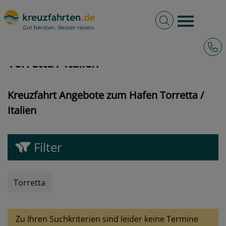
Volltextsuche
Burger 
Hotli
kreuzfahrten.de
Hafen
Italien
Torretta
Torretta / Italien
Kreuzfahrt Angebote zum Hafen Torretta /
Italien
Filter
Torretta
Zu Ihren Suchkriterien sind leider keine Termine