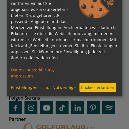
wir Ihnen ein auf Sie
angepasstes Einkaufserlebnis
bieten. Dazu gehören z.B.
passende Angebote und das
Verbände
Merken von Einstellungen. Auch erhalten wir dadurch
Erkenntnisse über die Webseitennutzung, mit denen
wir unsere Webseite noch besser machen können. Mit
Klick auf „Einstellungen“ können Sie Ihre Einstellungen
Bezahlmethoden
anpassen. Sie können Ihre Einwilligung jederzeit
ändern oder widerrufen.
Datenschutzerklärung
Impressum
kreuzfahrten.de APP
Einstellungen
nur Notwendige
Cookies erlauben
Folgen Sie uns
Partner