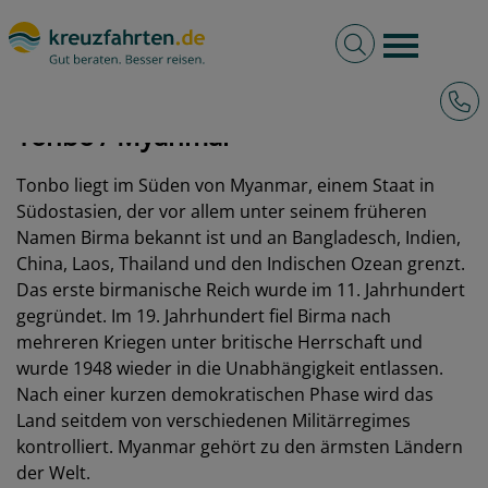
Volltextsuche
Burger 
Hotli
kreuzfahrten.de
Hafen
Myanmar
Tonbo
Tonbo / Myanmar
Tonbo liegt im Süden von Myanmar, einem Staat in
Südostasien, der vor allem unter seinem früheren
Namen Birma bekannt ist und an Bangladesch, Indien,
China, Laos, Thailand und den Indischen Ozean grenzt.
Das erste birmanische Reich wurde im 11. Jahrhundert
gegründet. Im 19. Jahrhundert fiel Birma nach
mehreren Kriegen unter britische Herrschaft und
wurde 1948 wieder in die Unabhängigkeit entlassen.
Nach einer kurzen demokratischen Phase wird das
Land seitdem von verschiedenen Militärregimes
kontrolliert. Myanmar gehört zu den ärmsten Ländern
der Welt.