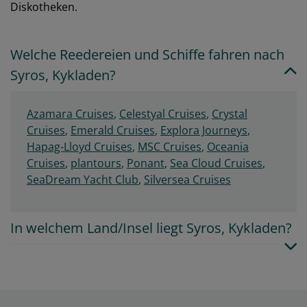
Diskotheken.
Welche Reedereien und Schiffe fahren nach
Syros, Kykladen?
Azamara Cruises
,
Celestyal Cruises
,
Crystal
Cruises
,
Emerald Cruises
,
Explora Journeys
,
Hapag-Lloyd Cruises
,
MSC Cruises
,
Oceania
Cruises
,
plantours
,
Ponant
,
Sea Cloud Cruises
,
SeaDream Yacht Club
,
Silversea Cruises
In welchem Land/Insel liegt Syros, Kykladen?