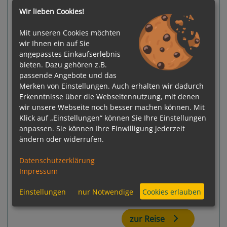
SeaDream I
Wir lieben Cookies!
Valletta - Piräus (Athen)
Mit unseren Cookies möchten
wir Ihnen ein auf Sie
angepasstes Einkaufserlebnis
bieten. Dazu gehören z.B.
passende Angebote und das
Merken von Einstellungen. Auch erhalten wir dadurch
Erkenntnisse über die Webseitennutzung, mit denen
Previous
Next
wir unsere Webseite noch besser machen können. Mit
Klick auf „Einstellungen“ können Sie Ihre Einstellungen
anpassen. Sie können Ihre Einwilligung jederzeit
ändern oder widerrufen.
Datenschutzerklärung
100 %
Impressum
Gewählter Termin:
Einstellungen
nur Notwendige
Cookies erlauben
p. P.
ab
€ 10.893,-
12.09.2026 - 19.09.2026
zur Reise