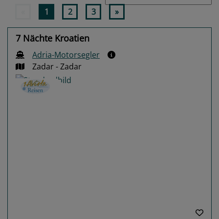
«
1
2
3
»
7 Nächte Kroatien
Adria-Motorsegler
Zadar - Zadar
Previous
Next