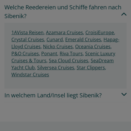
Welche Reedereien und Schiffe fahren nach
Sibenik?
1AVista Reisen
,
Azamara Cruises
,
CroisiEurope
,
Crystal Cruises
,
Cunard
,
Emerald Cruises
,
Hapag-
Lloyd Cruises
,
Nicko Cruises
,
Oceania Cruises
,
P&O Cruises
,
Ponant
,
Riva Tours
,
Scenic Luxury
Cruises & Tours
,
Sea Cloud Cruises
,
SeaDream
Yacht Club
,
Silversea Cruises
,
Star Clippers
,
Windstar Cruises
In welchem Land/Insel liegt Sibenik?