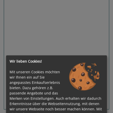
Previous
Next
Wir lieben Cookies!
Gewählter Termin:
inkl. Flug
p. P.
ab
€ 1.549,-
08.08.2026 -
Mit unseren Cookies möchten
15.08.2026
wir Ihnen ein auf Sie
Ausgebucht
angepasstes Einkaufserlebnis
bieten. Dazu gehören z.B.
passende Angebote und das
Merken von Einstellungen. Auch erhalten wir dadurch
Erkenntnisse über die Webseitennutzung, mit denen
Routeninfos
Terminübersicht
wir unsere Webseite noch besser machen können. Mit