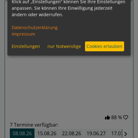
Klick auf „Einstellungen“ können Sie Ihre Einstellungen
7 Nächte Italien, Montenegro, Kroatien
anpassen. Sie können Ihre Einwilligung jederzeit
ändern oder widerrufen.
Royal Clipper
Venedig - Venedig
Datenschutzerklärung
Impressum
Einstellungen
nur Notwendige
Cookies erlauben
Previous
Next
88 %
7
Termine verfügbar:
08.08.26
15.08.26
22.08.26
19.06.27
17.07.27