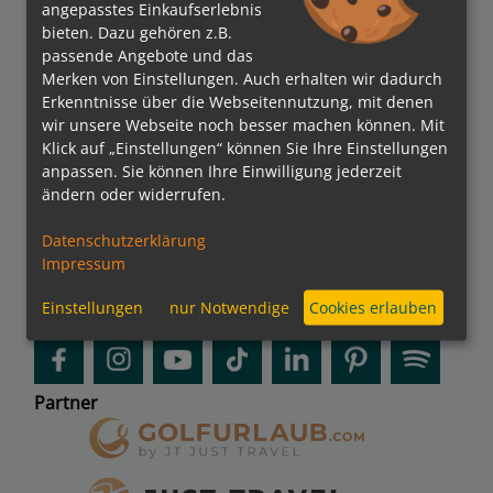
angepasstes Einkaufserlebnis
Verbände
bieten. Dazu gehören z.B.
passende Angebote und das
Merken von Einstellungen. Auch erhalten wir dadurch
Erkenntnisse über die Webseitennutzung, mit denen
wir unsere Webseite noch besser machen können. Mit
Bezahlmethoden
Klick auf „Einstellungen“ können Sie Ihre Einstellungen
anpassen. Sie können Ihre Einwilligung jederzeit
ändern oder widerrufen.
Datenschutzerklärung
kreuzfahrten.de APP
Impressum
Einstellungen
nur Notwendige
Cookies erlauben
Folgen Sie uns
Partner