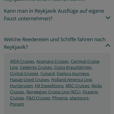
Kann man in Reykjavik Ausflüge auf eigene
Faust unternehmen?
Welche Reedereien und Schiffe fahren nach
Reykjavik?
AIDA Cruises
,
Azamara Cruises
,
Carnival Cruise
Line
,
Celebrity Cruises
,
Costa Kreuzfahrten
,
Crystal Cruises
,
Cunard
,
Explora Journeys
,
Hapag-Lloyd Cruises
,
Holland America Line
,
Hurtigruten
,
HX Expeditions
,
MSC Cruises
,
Nicko
Cruises
,
Norwegian Cruise Line (NCL)
,
Oceania
Cruises
,
P&O Cruises
,
Phoenix
,
plantours
,
Ponant