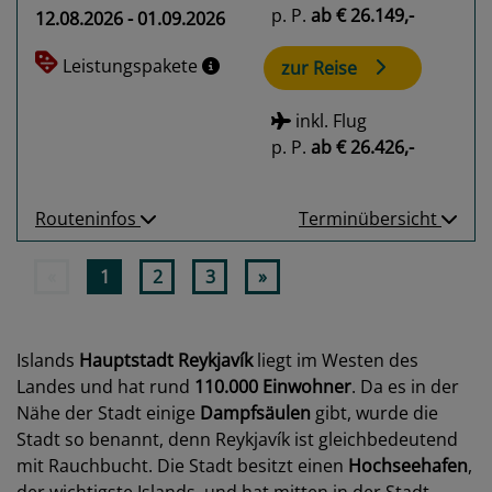
p. P.
ab
€ 26.149,-
12.08.2026 - 01.09.2026
Leistungspakete
zur Reise
inkl. Flug
p. P.
ab
€ 26.426,-
Routeninfos
Terminübersicht
«
1
2
3
»
Islands
Hauptstadt Reykjavík
liegt im Westen des
Landes und hat rund
110.000 Einwohner
. Da es in der
Nähe der Stadt einige
Dampfsäulen
gibt, wurde die
Stadt so benannt, denn Reykjavík ist gleichbedeutend
mit Rauchbucht. Die Stadt besitzt einen
Hochseehafen
,