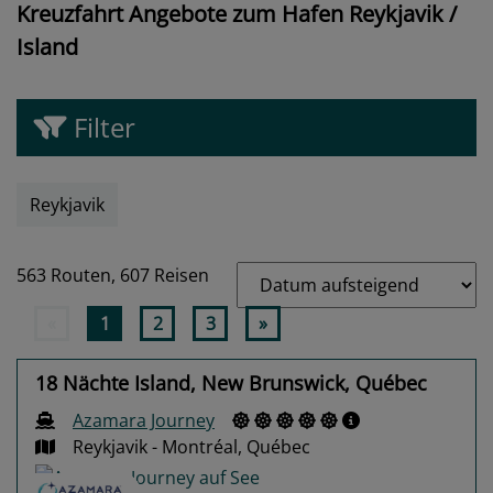
Kreuzfahrt Angebote zum Hafen Reykjavik /
Island
Filter
Reykjavik
563 Routen,
607 Reisen
«
1
2
3
»
18 Nächte Island, New Brunswick, Québec
Azamara Journey
Reykjavik - Montréal, Québec