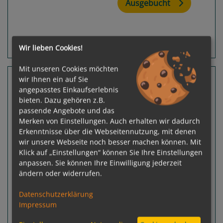
Ausgebucht
Routeninfos
Terminübersicht
Wir lieben Cookies!
Mit unseren Cookies möchten
13 Nächte Norwegen, Spitzbergen
wir Ihnen ein auf Sie
(Norwegen), Island
angepasstes Einkaufserlebnis
bieten. Dazu gehören z.B.
Silver Endeavour
passende Angebote und das
Tromsø, Tromsoy - Reykjavik
Merken von Einstellungen. Auch erhalten wir dadurch
Erkenntnisse über die Webseitennutzung, mit denen
wir unsere Webseite noch besser machen können. Mit
Klick auf „Einstellungen“ können Sie Ihre Einstellungen
anpassen. Sie können Ihre Einwilligung jederzeit
ändern oder widerrufen.
Datenschutzerklärung
Previous
Next
Impressum