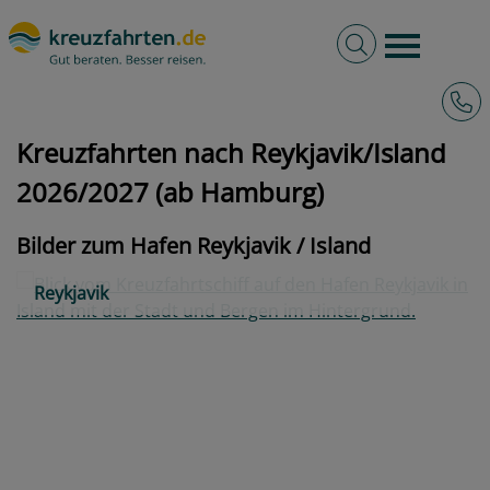
Volltextsuche
Burger 
Hotli
kreuzfahrten.de
Hafen
Island
Reykjavik
Kreuzfahrten nach Reykjavik/Island
2026/2027 (ab Hamburg)
Bilder zum Hafen Reykjavik / Island
Reykjavik