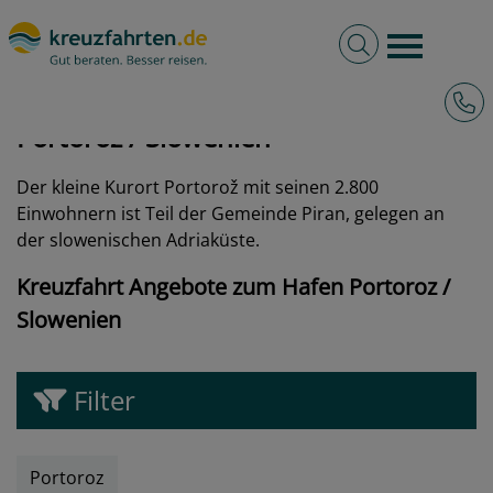
Volltextsuche
Burger 
Hotli
kreuzfahrten.de
Hafen
Slowenien
Portoroz
Portoroz / Slowenien
Der kleine Kurort Portorož mit seinen 2.800
Einwohnern ist Teil der Gemeinde Piran, gelegen an
der slowenischen Adriaküste.
Kreuzfahrt Angebote zum Hafen Portoroz /
Slowenien
Filter
Portoroz