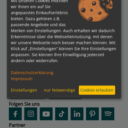
Mit unseren Cookies möchten
wir Ihnen ein auf Sie
angepasstes Einkaufserlebnis
bieten. Dazu gehören z.B.
passende Angebote und das
Verbände
Merken von Einstellungen. Auch erhalten wir dadurch
Erkenntnisse über die Webseitennutzung, mit denen
wir unsere Webseite noch besser machen können. Mit
Klick auf „Einstellungen“ können Sie Ihre Einstellungen
anpassen. Sie können Ihre Einwilligung jederzeit
Bezahlmethoden
ändern oder widerrufen.
Datenschutzerklärung
Impressum
kreuzfahrten.de APP
Einstellungen
nur Notwendige
Cookies erlauben
Folgen Sie uns
Partner