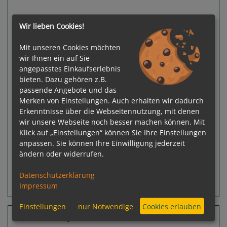
Previous
Next
Wir lieben Cookies!
Mit unseren Cookies möchten
wir Ihnen ein auf Sie
angepasstes Einkaufserlebnis
bieten. Dazu gehören z.B.
passende Angebote und das
Merken von Einstellungen. Auch erhalten wir dadurch
Gewählter Termin:
Erkenntnisse über die Webseitennutzung, mit denen
p. P.
ab
€ 3.680,-
24.08.2026 - 30.08.2026
wir unsere Webseite noch besser machen können. Mit
Klick auf „Einstellungen“ können Sie Ihre Einstellungen
Leistungspakete
zur Reise
anpassen. Sie können Ihre Einwilligung jederzeit
ändern oder widerrufen.
Datenschutzerklärung
Impressum
Routeninfos
Terminübersicht
Einstellungen
nur Notwendige
Cookies erlauben
24 Nächte Spanien, Frankreich, Italien