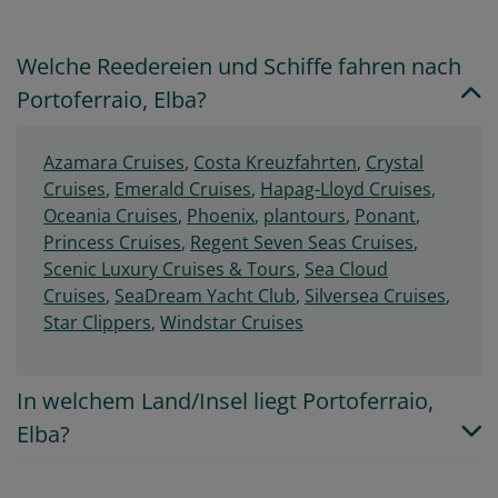
Welche Reedereien und Schiffe fahren nach
Portoferraio, Elba?
Azamara Cruises
,
Costa Kreuzfahrten
,
Crystal
Cruises
,
Emerald Cruises
,
Hapag-Lloyd Cruises
,
Oceania Cruises
,
Phoenix
,
plantours
,
Ponant
,
Princess Cruises
,
Regent Seven Seas Cruises
,
Scenic Luxury Cruises & Tours
,
Sea Cloud
Cruises
,
SeaDream Yacht Club
,
Silversea Cruises
,
Star Clippers
,
Windstar Cruises
In welchem Land/Insel liegt Portoferraio,
Elba?