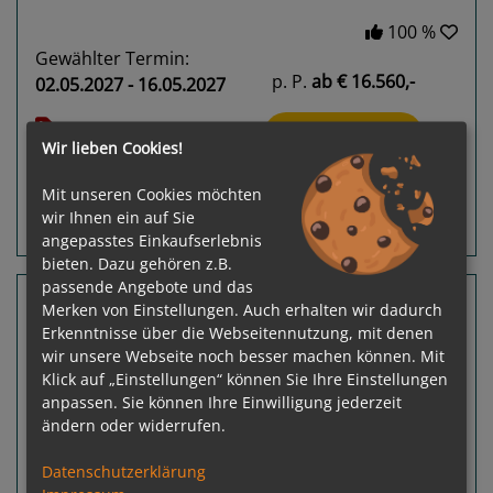
100 %
Gewählter Termin:
p. P.
ab
€ 16.560,-
02.05.2027 - 16.05.2027
Leistungspakete
zur Reise
Wir lieben Cookies!
Mit unseren Cookies möchten
wir Ihnen ein auf Sie
Routeninfos
Terminübersicht
angepasstes Einkaufserlebnis
bieten. Dazu gehören z.B.
passende Angebote und das
19 Nächte Japan, Südkorea
Merken von Einstellungen. Auch erhalten wir dadurch
Erkenntnisse über die Webseitennutzung, mit denen
HANSEATIC spirit
wir unsere Webseite noch besser machen können. Mit
Keelung - Otaru (Sapporo)
Klick auf „Einstellungen“ können Sie Ihre Einstellungen
anpassen. Sie können Ihre Einwilligung jederzeit
ändern oder widerrufen.
Datenschutzerklärung