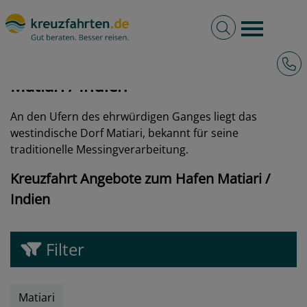
Volltextsuche
Burger 
Hotli
kreuzfahrten.de
Hafen
Indien
Matiari
Matiari / Indien
An den Ufern des ehrwürdigen Ganges liegt das
westindische Dorf Matiari, bekannt für seine
traditionelle Messingverarbeitung.
Kreuzfahrt Angebote zum Hafen Matiari /
Indien
Filter
Matiari