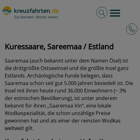
Volltextsuche
Burger 
Hotli
kreuzfahrten.de
Hafen
Estland
Kuressaare, Sareemaa
Kuressaare, Sareemaa / Estland
Saaremaa (auch bekannt unter dem Namen Ösel) ist
die drittgrößte Ostseeinsel und die größte Insel ganz
Estlands. Archäologische Funde belegen, dass
Saaremaa schon seit gut 5.000 Jahren besiedelt ist. Die
Insel mit ihren heute rund 36.000 Einwohnern (~ 3%
der estnischen Bevölkerung), ist unter anderem
bekannt für ihren „Saaremaa Vin“, eine lokale
Wodkaspezialität, die schon unzählige Preise
gewonnen hat und als einer der reinsten Wodkas
weltweit gilt.