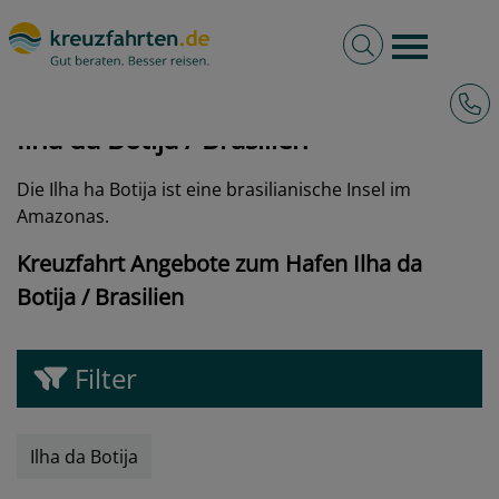
Volltextsuche
Burger 
Hotli
kreuzfahrten.de
Hafen
Brasilien
Ilha da Botija
Ilha da Botija / Brasilien
Die Ilha ha Botija ist eine brasilianische Insel im
Amazonas.
Kreuzfahrt Angebote zum Hafen Ilha da
Botija / Brasilien
Filter
Ilha da Botija