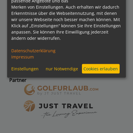
passende Angebote und das
Merken von Einstellungen. Auch erhalten wir dadurch
Bezahlmethoden
Erkenntnisse über die Webseitennutzung, mit denen
wir unsere Webseite noch besser machen können. Mit
Klick auf „Einstellungen“ können Sie Ihre Einstellungen
anpassen. Sie können Ihre Einwilligung jederzeit
kreuzfahrten.de APP
ändern oder widerrufen.
Datenschutzerklärung
Impressum
Folgen Sie uns
Einstellungen
nur Notwendige
Cookies erlauben
Partner