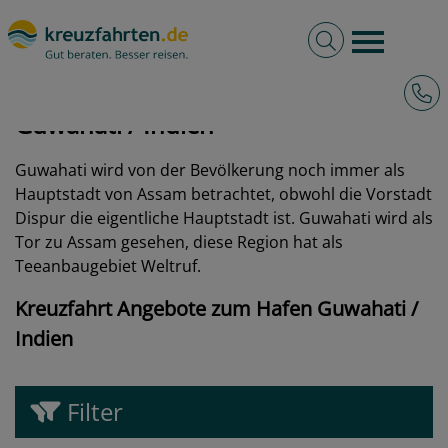
Volltextsuche
Burger 
Hotli
kreuzfahrten.de
Hafen
Indien
Guwahati
Guwahati / Indien
Guwahati wird von der Bevölkerung noch immer als
Hauptstadt von Assam betrachtet, obwohl die Vorstadt
Dispur die eigentliche Hauptstadt ist. Guwahati wird als
Tor zu Assam gesehen, diese Region hat als
Teeanbaugebiet Weltruf.
Kreuzfahrt Angebote zum Hafen Guwahati /
Indien
Filter