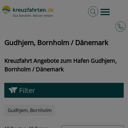
Volltextsuche
Burger 
Hotli
kreuzfahrten.de
Hafen
Dänemark
Gudhjem, Bornholm
Gudhjem, Bornholm / Dänemark
Kreuzfahrt Angebote zum Hafen Gudhjem,
Bornholm / Dänemark
Filter
Gudhjem, Bornholm