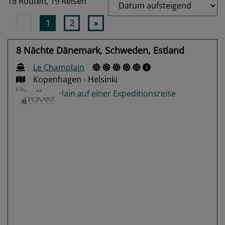
18 Routen,
19 Reisen
«
1
2
»
8 Nächte Dänemark, Schweden, Estland
Le Champlain
Kopenhagen - Helsinki
Previous
Next