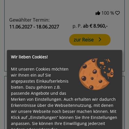
100 %
Gewählter Termin:
p. P.
ab
€ 8.960,-
11.06.2027 - 18.06.2027
zur Reise
Wir lieben Cookies!
Routeninfos
Terminübersicht
Mit unseren Cookies möchten
wir Ihnen ein auf Sie
angepasstes Einkaufserlebnis
7 Nächte Estland, Litauen, Dänemark
bieten. Dazu gehören z.B.
Le Champlain
passende Angebote und das
Helsinki - Kopenhagen
Merken von Einstellungen. Auch erhalten wir dadurch
Erkenntnisse über die Webseitennutzung, mit denen
wir unsere Webseite noch besser machen können. Mit
Klick auf „Einstellungen“ können Sie Ihre Einstellungen
anpassen. Sie können Ihre Einwilligung jederzeit