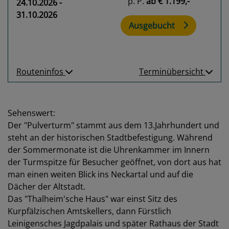
p. P.
ab
€ 1.199,-
24.10.2026 -
31.10.2026
Ausgebucht
Routeninfos
Terminübersicht
Sehenswert:
Der "Pulverturm" stammt aus dem 13.Jahrhundert und
steht an der historischen Stadtbefestigung. Während
der Sommermonate ist die Uhrenkammer im Innern
der Turmspitze für Besucher geöffnet, von dort aus hat
man einen weiten Blick ins Neckartal und auf die
Dächer der Altstadt.
Das "Thalheim'sche Haus" war einst Sitz des
Kurpfälzischen Amtskellers, dann Fürstlich
Leinigensches Jagdpalais und später Rathaus der Stadt