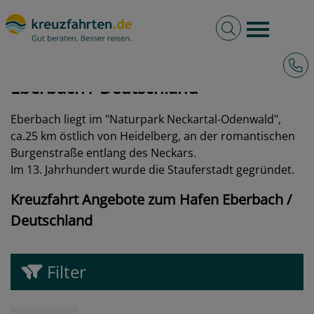
Volltextsuche
Burger 
Hotli
kreuzfahrten.de
Hafen
Deutschland
Eberbach
Eberbach / Deutschland
Eberbach liegt im "Naturpark Neckartal-Odenwald",
ca.25 km östlich von Heidelberg, an der romantischen
Burgenstraße entlang des Neckars.
Im 13. Jahrhundert wurde die Stauferstadt gegründet.
Kreuzfahrt Angebote zum Hafen Eberbach /
Deutschland
Filter