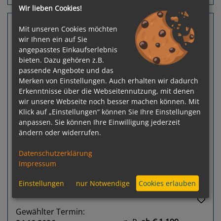
Wir lieben Cookies!
7 Nächte Heilbronn, Eberbach, Mainz
Mit unseren Cookies möchten
wir Ihnen ein auf Sie
MS Casanova
angepasstes Einkaufserlebnis
Stuttgart - Frankfurt am Main
bieten. Dazu gehören z.B.
passende Angebote und das
Merken von Einstellungen. Auch erhalten wir dadurch
Erkenntnisse über die Webseitennutzung, mit denen
wir unsere Webseite noch besser machen können. Mit
Klick auf „Einstellungen“ können Sie Ihre Einstellungen
anpassen. Sie können Ihre Einwilligung jederzeit
Previous
Next
ändern oder widerrufen.
Datenschutzerklärung
Impressum
Einstellungen
nur Notwendige
Cookies erlauben
Gewählter Termin: