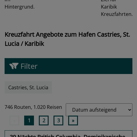
Kreuzfahrt Angebote zum Hafen Castries, St.
Lucia / Karibik
Filter
Castries, St. Lucia
746 Routen,
1.020 Reisen
«
1
2
3
»
39 Nächte British Columbia, Dominikanische