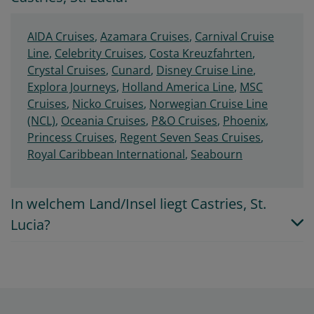
AIDA Cruises
,
Azamara Cruises
,
Carnival Cruise
Line
,
Celebrity Cruises
,
Costa Kreuzfahrten
,
Crystal Cruises
,
Cunard
,
Disney Cruise Line
,
Explora Journeys
,
Holland America Line
,
MSC
Cruises
,
Nicko Cruises
,
Norwegian Cruise Line
(NCL)
,
Oceania Cruises
,
P&O Cruises
,
Phoenix
,
Princess Cruises
,
Regent Seven Seas Cruises
,
Royal Caribbean International
,
Seabourn
In welchem Land/Insel liegt Castries, St.
Lucia?