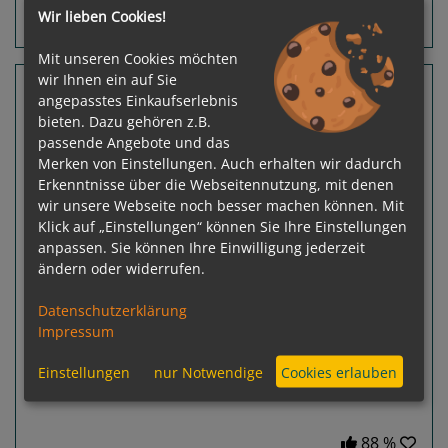
Wir lieben Cookies!
Routeninfos
Terminübersicht
Mit unseren Cookies möchten
wir Ihnen ein auf Sie
12 Nächte Puerto Rico, Barbados, Tortola
angepasstes Einkaufserlebnis
Queen Elizabeth
bieten. Dazu gehören z.B.
passende Angebote und das
Miami, Florida - Miami, Florida
Merken von Einstellungen. Auch erhalten wir dadurch
Erkenntnisse über die Webseitennutzung, mit denen
wir unsere Webseite noch besser machen können. Mit
Klick auf „Einstellungen“ können Sie Ihre Einstellungen
anpassen. Sie können Ihre Einwilligung jederzeit
ändern oder widerrufen.
Previous
Next
Datenschutzerklärung
Impressum
Einstellungen
nur Notwendige
Cookies erlauben
88 %