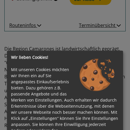
Routeninfos
Terminübersicht
Die Region Camarones ist landwirtschaftlich geprägt.
Die Schafzuchten produzieren die weltberühmte
Wir lieben Cookies!
"Camarones Wolle". Sehenswert ist das in der
Nachbarschaft liegende Naturparadies Cabo Dos
Mit unseren Cookies möchten
wir Ihnen ein auf Sie
Bahias Fauna Reserve mit seinen Stränden, der reichen
angepasstes Einkaufserlebnis
Tierwelt und einer grossen Pinguinkolonie. Für Angler
bieten. Dazu gehören z.B.
und Taucher ist Camarones ein kleines Paradies.
passende Angebote und das
Alljährlich im Februar findet das Fiesta Nacional del
Merken von Einstellungen. Auch erhalten wir dadurch
Salmon statt, ein bedeutender Hochsee-
Erkenntnisse über die Webseitennutzung, mit denen
Angelwettbewerb."Die Casa Vogel" ein schönes altes
wir unsere Webseite noch besser machen können. Mit
Holzhaus - errichtet vom deutschen Zimmermann
Klick auf „Einstellungen“ können Sie Ihre Einstellungen
anpassen. Sie können Ihre Einwilligung jederzeit
Ricardo Vogel - kann besichtigt werden. Er gründete