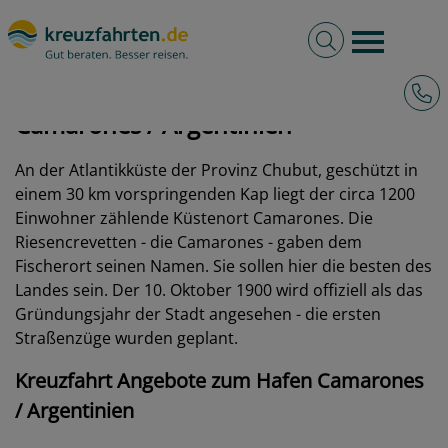
Volltextsuche
Burger 
Hotli
kreuzfahrten.de
Hafen
Argentinien
Camarones
Camarones / Argentinien
An der Atlantikküste der Provinz Chubut, geschützt in
einem 30 km vorspringenden Kap liegt der circa 1200
Einwohner zählende Küstenort Camarones. Die
Riesencrevetten - die Camarones - gaben dem
Fischerort seinen Namen. Sie sollen hier die besten des
Landes sein. Der 10. Oktober 1900 wird offiziell als das
Gründungsjahr der Stadt angesehen - die ersten
Straßenzüge wurden geplant.
Kreuzfahrt Angebote zum Hafen Camarones
/ Argentinien