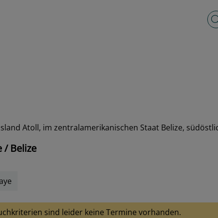
Vo
 Island Atoll, im zentralamerikanischen Staat Belize, südöst
/ Belize
aye
uchkriterien sind leider keine Termine vorhanden.