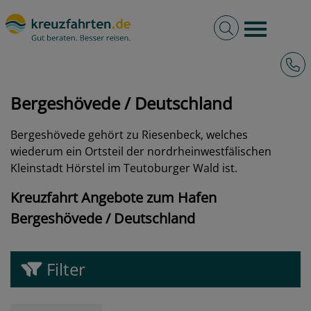
Volltextsuche
Burger 
Hotli
kreuzfahrten.de
Hafen
Deutschland
Bergeshövede
Bergeshövede / Deutschland
Bergeshövede gehört zu Riesenbeck, welches
wiederum ein Ortsteil der nordrheinwestfälischen
Kleinstadt Hörstel im Teutoburger Wald ist.
Kreuzfahrt Angebote zum Hafen
Bergeshövede / Deutschland
Filter