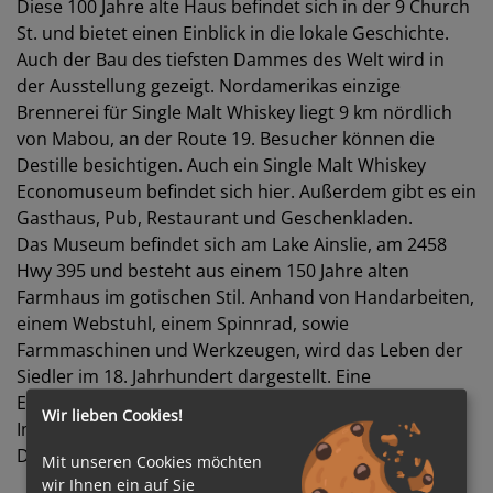
Diese 100 Jahre alte Haus befindet sich in der 9 Church
St. und bietet einen Einblick in die lokale Geschichte.
Auch der Bau des tiefsten Dammes des Welt wird in
der Ausstellung gezeigt. Nordamerikas einzige
Brennerei für Single Malt Whiskey liegt 9 km nördlich
von Mabou, an der Route 19. Besucher können die
Destille besichtigen. Auch ein Single Malt Whiskey
Economuseum befindet sich hier. Außerdem gibt es ein
Gasthaus, Pub, Restaurant und Geschenkladen.
Das Museum befindet sich am Lake Ainslie, am 2458
Hwy 395 und besteht aus einem 150 Jahre alten
Farmhaus im gotischen Stil. Anhand von Handarbeiten,
einem Webstuhl, einem Spinnrad, sowie
Farmmaschinen und Werkzeugen, wird das Leben der
Siedler im 18. Jahrhundert dargestellt. Eine
Einraumschule (ca. 1920) ist ebenfalls zu besichtigen.
Wir lieben Cookies!
Im Sommer gibt es zudem Darbietungen im Square
Dance und Konzerte.
Mit unseren Cookies möchten
wir Ihnen ein auf Sie