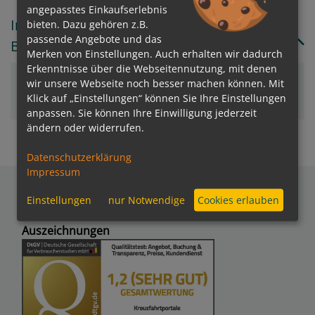
angepasstes Einkaufserlebnis
In welchem Land/Insel liegt Baddeck (Cape
bieten. Dazu gehören z.B.
passende Angebote und das
Breton Island), Nova Scotia?
Merken von Einstellungen. Auch erhalten wir dadurch
Erkenntnisse über die Webseitennutzung, mit denen
wir unsere Webseite noch besser machen können. Mit
Kanada
Klick auf „Einstellungen“ können Sie Ihre Einstellungen
anpassen. Sie können Ihre Einwilligung jederzeit
ändern oder widerrufen.
Datenschutzerklärung
Impressum
Einstellungen
nur Notwendige
Cookies erlauben
Auszeichnungen