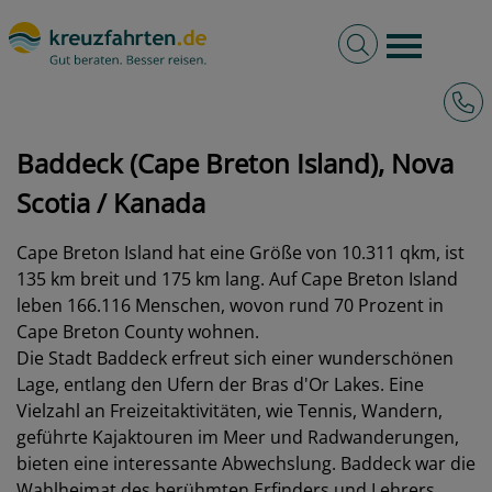
Volltextsuche
Burger 
Hotli
kreuzfahrten.de
Hafen
Kanada
Baddeck (Cape Breton Island), Nova Scotia
Baddeck (Cape Breton Island), Nova
Scotia / Kanada
Cape Breton Island hat eine Größe von 10.311 qkm, ist
135 km breit und 175 km lang. Auf Cape Breton Island
leben 166.116 Menschen, wovon rund 70 Prozent in
Cape Breton County wohnen.
Die Stadt Baddeck erfreut sich einer wunderschönen
Lage, entlang den Ufern der Bras d'Or Lakes. Eine
Vielzahl an Freizeitaktivitäten, wie Tennis, Wandern,
geführte Kajaktouren im Meer und Radwanderungen,
bieten eine interessante Abwechslung. Baddeck war die
Wahlheimat des berühmten Erfinders und Lehrers