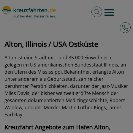
Volltextsuche
Burger 
Hotli
kreuzfahrten.de
Hafen
USA Ostküste
Alton, Illinois
Alton, Illinois / USA Ostküste
Alton ist eine Stadt mit rund 35.000 Einwohnern,
gelegen im US-amerikanischen Bundesstaat Illinois, an
den Ufern des Mississippi. Bekanntheit erlangte Alton
unter anderem als Geburtsstadt zahlreicher
berühmter Persönlichkeiten, darunter der Jazz-Musiker
Miles Davis, der bisher weltweit größte Mensch der
gesamten dokumentierten Medizingeschichte, Robert
Wadlow, und der Mörder Martin Luther Kings, James
Earl Ray.
Kreuzfahrt Angebote zum Hafen Alton,