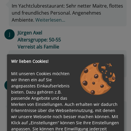
Im Yachtclubrestaurant: Sehr netter Maitre, flottes
und freundliches Personal. Angenehmes
Ambiente.
Weiterlesen...
Jürgen Axel
J
Altersgruppe: 50-55
Verreist als Familie
Selbst Hummer wurde 1x ohne Aufpreis
Wir lieben Cookies!
angeboten! Faire Getränke-Preisgestaltung und
sehr authentische Freundlichkeit
Weiterlesen...
Mit unseren Cookies möchten
wir Ihnen ein auf Sie
Maria Rita
M
angepasstes Einkaufserlebnis
Altersgruppe: 50-55
bieten. Dazu gehören z.B.
Verreist als Paar
passende Angebote und das
Merken von Einstellungen. Auch erhalten wir dadurch
Varietà al buffet cibo ottimo , ristorante idem ,
Erkenntnisse über die Webseitennutzung, mit denen
tranne il tematico disorganizzato mangiare freddo
wir unsere Webseite noch besser machen können. Mit
, non hanno servito la portata richiesta
Klick auf „Einstellungen“ können Sie Ihre Einstellungen
Weiterlesen...
anpassen. Sie können Ihre Einwilligung jederzeit