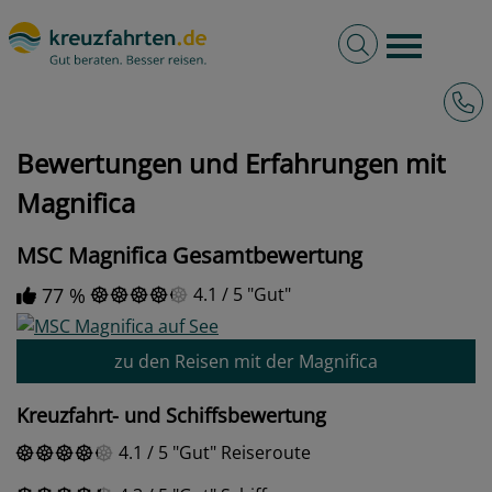
Volltextsuche
Burger 
Hotli
kreuzfahrten.de
Bewertungen und Erfahrungen mit Magnifica
Bewertungen und Erfahrungen mit
Magnifica
MSC Magnifica Gesamtbewertung
77 %
4.1
/
5
Gut
zu den Reisen mit der Magnifica
Kreuzfahrt- und Schiffsbewertung
4.1
/
5
Gut
Reiseroute