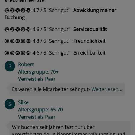
4.7
/
5
Sehr gut
Abwicklung meiner
Buchung
4.6
/
5
Sehr gut
Servicequalität
4.8
/
5
Sehr gut
Freundlichkeit
4.6
/
5
Sehr gut
Erreichbarkeit
Robert
R
Altersgruppe: 70+
Verreist als Paar
Es waren alle Mitarbeiter sehr gut-
Weiterlesen...
Silke
S
Altersgruppe: 65-70
Verreist als Paar
Wir buchen seit Jahren fast nur über
Kreuzfahrten.de Es klappt immer reibungslos und