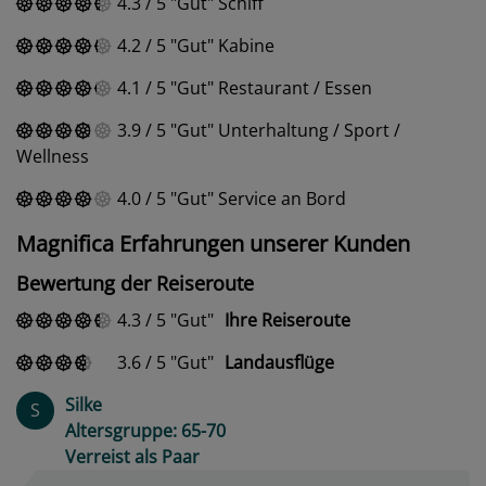
4.3
/
5
Gut
Schiff
4.2
/
5
Gut
Kabine
4.1
/
5
Gut
Restaurant / Essen
3.9
/
5
Gut
Unterhaltung / Sport /
Wellness
4.0
/
5
Gut
Service an Bord
Magnifica Erfahrungen unserer Kunden
Bewertung der Reiseroute
4.3
/
5
Gut
Ihre Reiseroute
3.6
/
5
Gut
Landausflüge
Silke
S
Altersgruppe: 65-70
Verreist als Paar