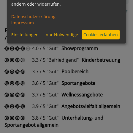
ändern oder widerrufen.
Alle Kommentare anzeigen
Datenschutzerklärung
Impressum
Bewertung des Unterhaltungs- / Sport-
Einstellungen
nur Notwendige
Cookies erlauben
/Wellnessangebot
4.0
/
5
Gut
Showprogramm
3.3
/
5
Befriedigend
Kinderbetreuung
3.7
/
5
Gut
Poolbereich
3.6
/
5
Gut
Sportangebote
3.7
/
5
Gut
Wellnessangebote
3.9
/
5
Gut
Angebotsvielfalt allgemein
3.8
/
5
Gut
Unterhaltung- und
Sportangebot allgemein