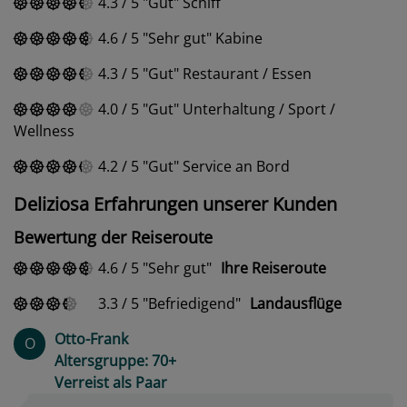
4.3
/
5
Gut
Schiff
4.6
/
5
Sehr gut
Kabine
4.3
/
5
Gut
Restaurant / Essen
4.0
/
5
Gut
Unterhaltung / Sport /
Wellness
4.2
/
5
Gut
Service an Bord
Deliziosa Erfahrungen unserer Kunden
Bewertung der Reiseroute
4.6
/
5
Sehr gut
Ihre Reiseroute
3.3
/
5
Befriedigend
Landausflüge
Otto-Frank
O
Altersgruppe: 70+
Verreist als Paar