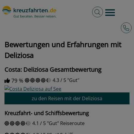
Volltextsuche
Burger 
Hotli
kreuzfahrten.de
Bewertungen und Erfahrungen mit Deliziosa
Bewertungen und Erfahrungen mit
Deliziosa
Costa: Deliziosa Gesamtbewertung
79 %
4.3
/
5
Gut
zu den Reisen mit der Deliziosa
Kreuzfahrt- und Schiffsbewertung
4.1
/
5
Gut
Reiseroute