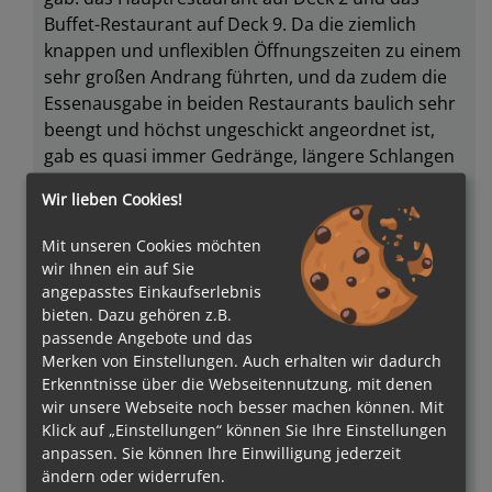
Buffet-Restaurant auf Deck 9. Da die ziemlich
knappen und unflexiblen Öffnungszeiten zu einem
sehr großen Andrang führten, und da zudem die
Essenausgabe in beiden Restaurants baulich sehr
beengt und höchst ungeschickt angeordnet ist,
gab es quasi immer Gedränge, längere Schlangen
und vergriffene Speisen --> das ist bei anderen
Wir lieben Cookies!
Cruiselines (oder Schiffen) DEFINITIV besser gelöst.
Die Spezialitäten-Restaurants habe ich aufgrund
Mit unseren Cookies möchten
der teils sehr hohen Aufpreise gar nicht
wir Ihnen ein auf Sie
ausprobiert. Dagegen war ja sogar das edle
angepasstes Einkaufserlebnis
Steakhouse auf AIDA-Schiffen ein Schnäppchen.
bieten. Dazu gehören z.B.
passende Angebote und das
Der Mangel beim Abendessen (A-la-carte
Merken von Einstellungen. Auch erhalten wir dadurch
Restaurant) war die Akustik, ähnlich einem vollen
Erkenntnisse über die Webseitennutzung, mit denen
Pub. Wer nicht das Glück hatte, einen Tisch in den
wir unsere Webseite noch besser machen können. Mit
Randbereichen des Restaurants zugeteilt
Klick auf „Einstellungen“ können Sie Ihre Einstellungen
bekommen zu haben, konnte sich nur mit seinen
anpassen. Sie können Ihre Einwilligung jederzeit
direkten Sitznachbarn unterhalten. Bei
ändern oder widerrufen.