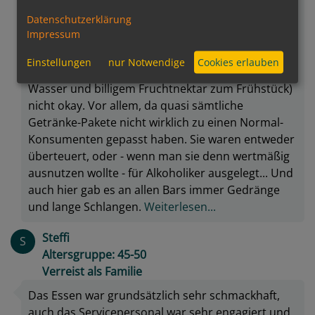
Entfernungen über 2m war entweder Schreien
Datenschutzerklärung
oder Zeichensprache angesagt... Das hatte ich so
Impressum
bisher noch auf keinem anderen Schiff
empfunden. Generell empfand ich auch die
Einstellungen
nur Notwendige
Cookies erlauben
Aufpreise für alle Getränke (außer Kaffee, heißem
Wasser und billigem Fruchtnektar zum Frühstück)
nicht okay. Vor allem, da quasi sämtliche
Getränke-Pakete nicht wirklich zu einen Normal-
Konsumenten gepasst haben. Sie waren entweder
überteuert, oder - wenn man sie denn wertmäßig
ausnutzen wollte - für Alkoholiker ausgelegt... Und
auch hier gab es an allen Bars immer Gedränge
und lange Schlangen.
Weiterlesen...
Steffi
S
Altersgruppe: 45-50
Verreist als Familie
Das Essen war grundsätzlich sehr schmackhaft,
auch das Servicepersonal war sehr engagiert und