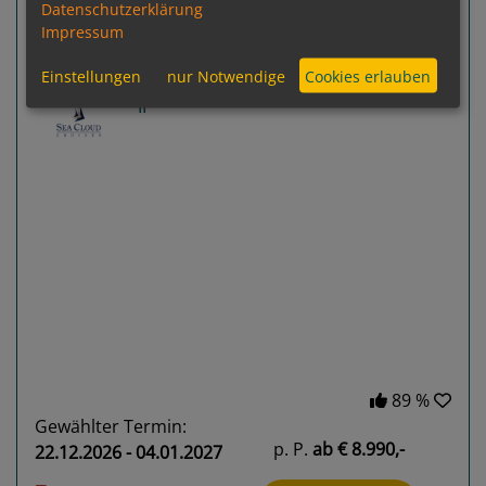
Datenschutzerklärung
Sea Cloud II
Impressum
Bridgetown, Barbados - Santo Domingo,
Dominikanische Republik
Einstellungen
nur Notwendige
Cookies erlauben
Previous
Next
89 %
Gewählter Termin:
p. P.
ab
€ 8.990,-
22.12.2026 - 04.01.2027