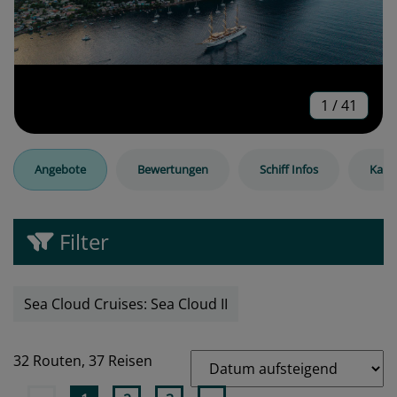
1
/
41
Angebote
Bewertungen
Schiff Infos
Kabi
Filter
Sea Cloud Cruises: Sea Cloud II
32 Routen,
37 Reisen