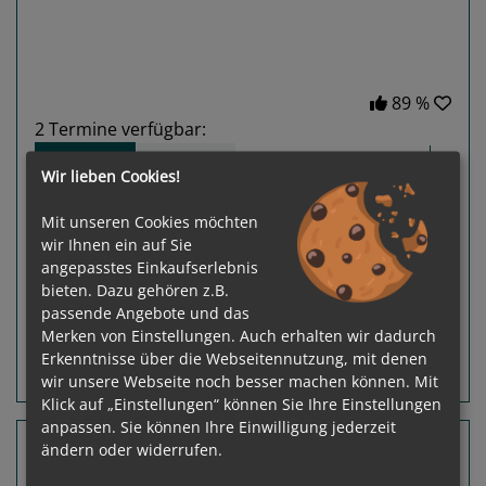
89 %
2
Termine verfügbar:
08.12.26
15.12.26
Wir lieben Cookies!
Gewählter Termin:
Mit unseren Cookies möchten
p. P.
ab
€ 4.800,-
08.12.2026 - 15.12.2026
wir Ihnen ein auf Sie
angepasstes Einkaufserlebnis
Leistungspakete
zur Reise
bieten. Dazu gehören z.B.
passende Angebote und das
Merken von Einstellungen. Auch erhalten wir dadurch
Erkenntnisse über die Webseitennutzung, mit denen
Routeninfos
Terminübersicht
wir unsere Webseite noch besser machen können. Mit
Klick auf „Einstellungen“ können Sie Ihre Einstellungen
anpassen. Sie können Ihre Einwilligung jederzeit
13 Nächte Bequia, St. Barthélemy, Virgin
ändern oder widerrufen.
Gorda