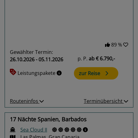
Previous
Next
89 %
Gewählter Termin:
p. P.
ab
€ 6.790,-
26.10.2026 - 05.11.2026
Leistungspakete
zur Reise
Routeninfos
Terminübersicht
17 Nächte Spanien, Barbados
Sea Cloud II
Las Palmas, Gran Canaria