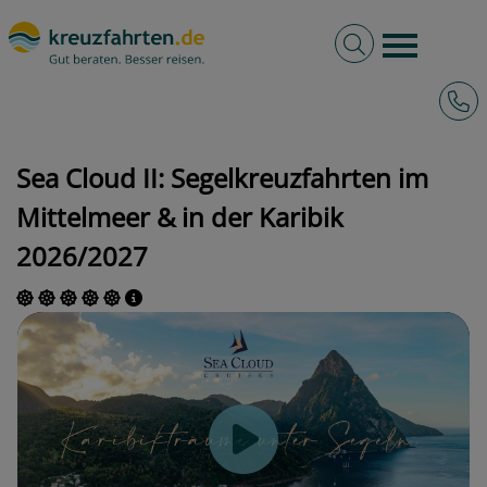
Volltextsuche
Burger 
Hotli
kreuzfahrten.de
Schiffe
Sea Cloud Cruises
Sea Cloud II
Sea Cloud II: Segelkreuzfahrten im
Mittelmeer & in der Karibik
2026/2027