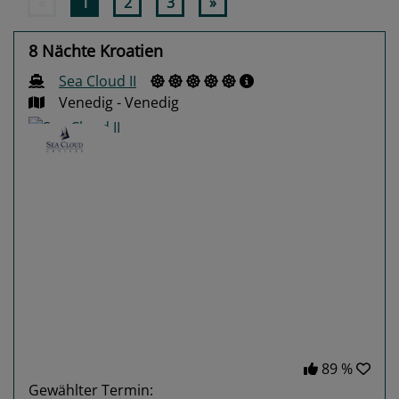
«
1
2
3
»
8 Nächte Kroatien
Sea Cloud II
Venedig - Venedig
Previous
Next
89 %
Gewählter Termin: