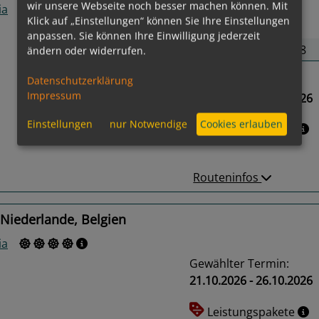
wir unsere Webseite noch besser machen können. Mit
ia
Klick auf „Einstellungen“ können Sie Ihre Einstellungen
2
Termine verfügbar:
anpassen. Sie können Ihre Einwilligung jederzeit
02.10.26
10.05.28
ändern oder widerrufen.
Gewählter Termin:
Datenschutzerklärung
Impressum
02.10.2026 - 21.10.2026
us
Next
Einstellungen
nur Notwendige
Cookies erlauben
Leistungspakete
Routeninfos
Niederlande, Belgien
ia
Gewählter Termin:
21.10.2026 - 26.10.2026
Leistungspakete