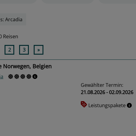
s: Arcadia
0 Reisen
2
3
»
e Norwegen, Belgien
ia
Gewählter Termin:
21.08.2026 - 02.09.2026
Leistungspakete
us
Next