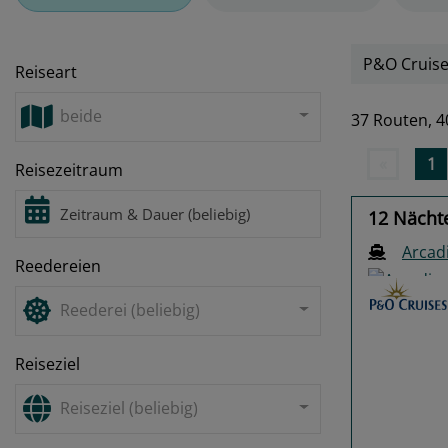
P&O Cruise
Reiseart
beide
37 Routen,
4
«
1
Reisezeitraum
12 Nächt
Arcad
Reedereien
Reederei (beliebig)
Reiseziel
Previo
Reiseziel (beliebig)